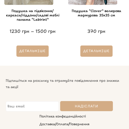
Подушка на підвіконня/
Подушка “Clover” велюрова
каркаси/піддони/садові меблі
мармурова 35х35 см
панама “Labirint”
1230
грн
–
1500
грн
370
грн
ДЕТАЛЬНІШЕ
ДЕТАЛЬНІШЕ
Підпишіться на розсилку та отримуйте повідомлення про знижки
та акції
Політика конфеденційності
Доставка/Оплата/Повернення