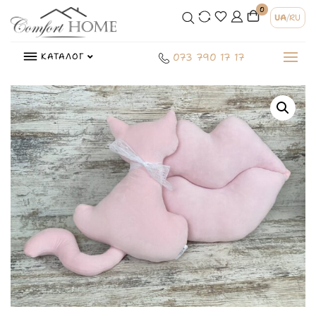
0
UA
/
RU
КАТАЛОГ
073 790 17 17