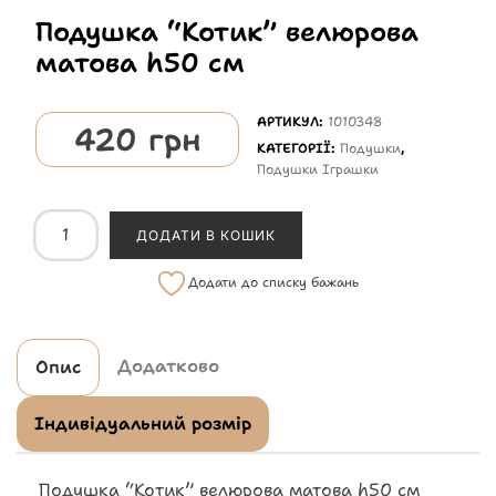
Подушка “Котик” велюрова
матова h50 см
АРТИКУЛ:
1010348
420
грн
КАТЕГОРІЇ:
Подушки
,
Подушки Іграшки
ДОДАТИ В КОШИК
Додати до списку бажань
Додатково
Опис
Індивідуальний розмір
Подушка “Котик” велюрова матова h50 см