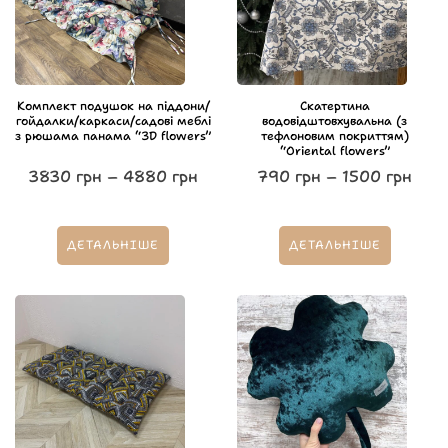
Комплект подушок на піддони/
Скатертина
гойдалки/каркаси/садові меблі
водовідштовхувальна (з
з рюшама панама “3D flowers”
тефлоновим покриттям)
“Oriental flowers”
3830
грн
–
4880
грн
790
грн
–
1500
грн
ДЕТАЛЬНІШЕ
ДЕТАЛЬНІШЕ