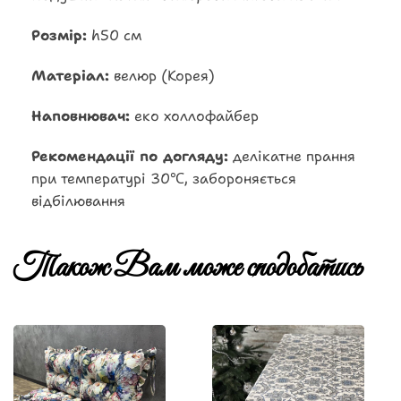
Розмір:
h50 см
Матеріал:
велюр (Корея)
Наповнювач:
еко холлофайбер
Рекомендації по догляду:
делікатне прання
при температурі 30℃, забороняється
відбілювання
Також Вам може сподобатись