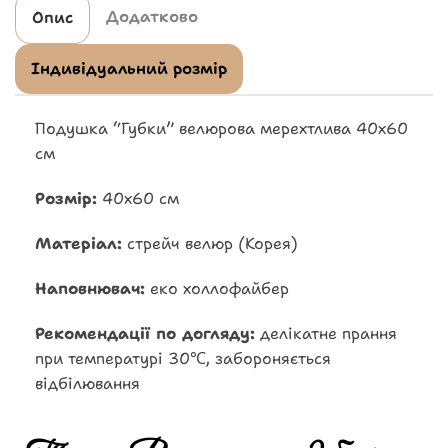
Додатково
Опис
Індивідуальний розмір
Подушка “Губки” велюрова мерехтлива 40х60
см
Розмір:
40х60 см
Матеріал:
стрейч велюр (Корея)
Наповнювач:
еко холлофайбер
Рекомендації по догляду:
делікатне прання
при температурі 30℃, забороняється
відбілювання