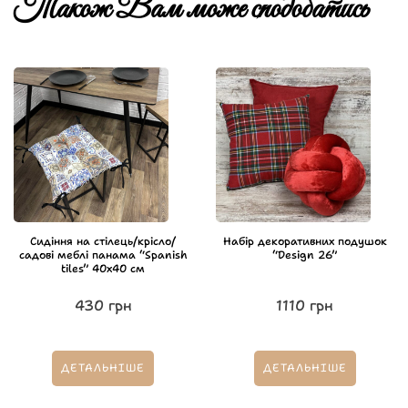
Також Вам може сподобатись
Сидіння на стілець/крісло/
Набір декоративних подушок
садові меблі панама “Spanish
“Design 26”
tiles” 40х40 см
430
грн
1110
грн
ДЕТАЛЬНІШЕ
ДЕТАЛЬНІШЕ