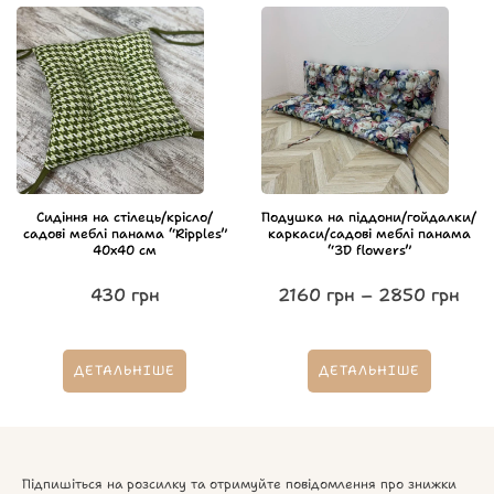
Сидіння на стілець/крісло/
Подушка на піддони/гойдалки/
садові меблі панама “Ripples”
каркаси/садові меблі панама
40х40 см
“3D flowers”
430
грн
2160
грн
–
2850
грн
ДЕТАЛЬНІШЕ
ДЕТАЛЬНІШЕ
Підпишіться на розсилку та отримуйте повідомлення про знижки