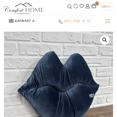
0
UA
/
RU
КАТАЛОГ
073 790 17 17