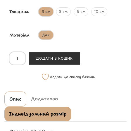
Товщина
3 см
5 см
8 см
10 см
Матеріал
Дак
ДОДАТИ В КОШИК
Додати до списку бажань
Додатково
Опис
Індивідуальний розмір