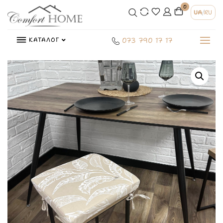
0
UA
/
RU
КАТАЛОГ
073 790 17 17