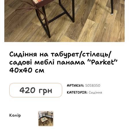
Сидіння на табурет/стілець/
садові меблі панама “Parket”
40х40 см
АРТИКУЛ:
5058350
420
грн
КАТЕГОРІЯ:
Сидіння
Колір