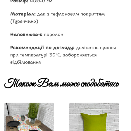
Розмір:
40х40 см
Матеріал:
дак з тефлоновим покриттям
(Туреччина)
Наповнювач:
поролон
Рекомендації по догляду:
делікатне прання
при температурі 30℃, забороняється
відбілювання
Також Вам може сподобатись