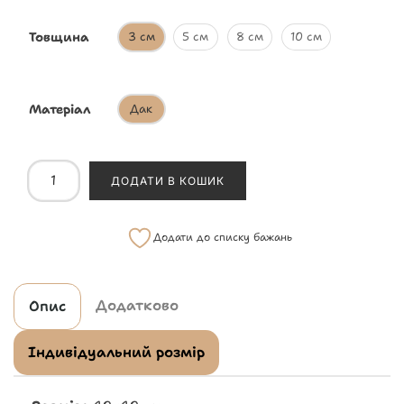
Товщина
3 см
5 см
8 см
10 см
Матеріал
Дак
ДОДАТИ В КОШИК
Додати до списку бажань
Додатково
Опис
Індивідуальний розмір