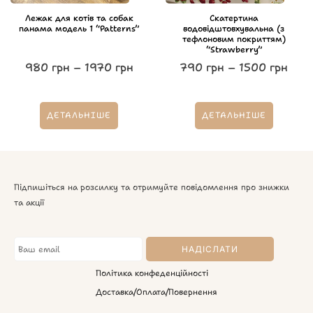
Лежак для котів та собак
Скатертина
панама модель 1 “Patterns”
водовідштовхувальна (з
тефлоновим покриттям)
“Strawberry”
980
грн
–
1970
грн
790
грн
–
1500
грн
ДЕТАЛЬНІШЕ
ДЕТАЛЬНІШЕ
Підпишіться на розсилку та отримуйте повідомлення про знижки
та акції
Політика конфеденційності
Доставка/Оплата/Повернення