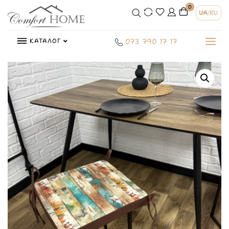
0
UA
/
RU
КАТАЛОГ
073 790 17 17