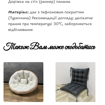
Доріжка на стіл (раннер) панама
Матеріал:
дак з тефлоновим покриттям
(Туреччина) Рекомендації догляду: делікатне
прання при температурі 30℃, забороняється
відбілювання
Також Вам може сподобатись