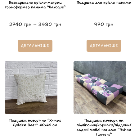
Безкаркасне крісло-матрац
Подушка для крісла панама
трансформер панама “Baroque”
2740
грн
–
3480
грн
970
грн
ДЕТАЛЬНІШЕ
ДЕТАЛЬНІШЕ
Подушка новорічна “X-mas
Подушка пэчворк на
Golden Deer” 40х40 см
підвіконня/каркаси/піддони/
садові меблі панама “Ashen
flowers”