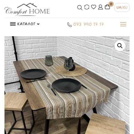
0
UA
/
RU
КАТАЛОГ
073 790 17 17