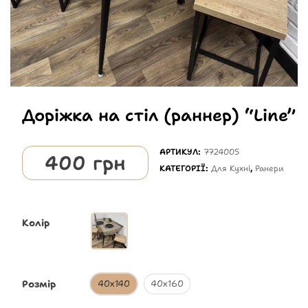
Доріжка на стіл (раннер) “Line”
АРТИКУЛ:
7724005
400
грн
КАТЕГОРІЇ:
Для Кухні
,
Ранери
Колір
Розмір
40х140
40х160