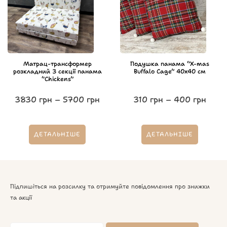
Матрац-трансформер
Подушка панама “X-mas
розкладний 3 секції панама
Buffalo Cage” 40х40 см
“Chickens”
3830
грн
–
5700
грн
310
грн
–
400
грн
ДЕТАЛЬНІШЕ
ДЕТАЛЬНІШЕ
Підпишіться на розсилку та отримуйте повідомлення про знижки
та акції