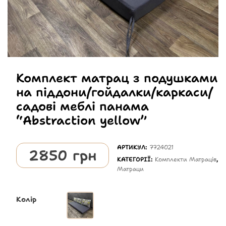
Комплект матрац з подушками
на піддони/гойдалки/каркаси/
садові меблі панама
“Abstraction yellow”
АРТИКУЛ:
7724021
2850
грн
КАТЕГОРІЇ:
Комплекти Матраців
,
Матраци
Колір