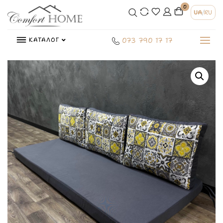
0
UA
/
RU
КАТАЛОГ
073 790 17 17