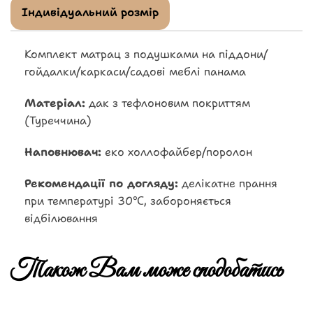
Індивідуальний розмір
Комплект матрац з подушками на піддони/
гойдалки/каркаси/садові меблі панама
Матеріал:
дак з тефлоновим покриттям
(Туреччина)
Наповнювач:
еко холлофайбер/поролон
Рекомендації по догляду:
делікатне прання
при температурі 30℃, забороняється
відбілювання
Також Вам може сподобатись