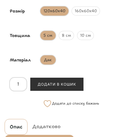
Розмір
120х60х40
160х60х40
Товщина
5 см
8 см
10 см
Матеріал
Дак
ДОДАТИ В КОШИК
Додати до списку бажань
Додатково
Опис