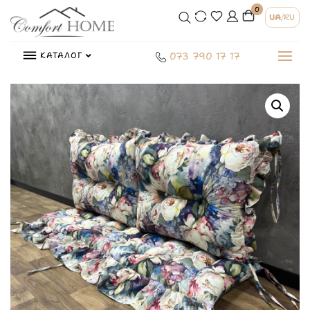
0
UA
/
RU
КАТАЛОГ
073 790 17 17