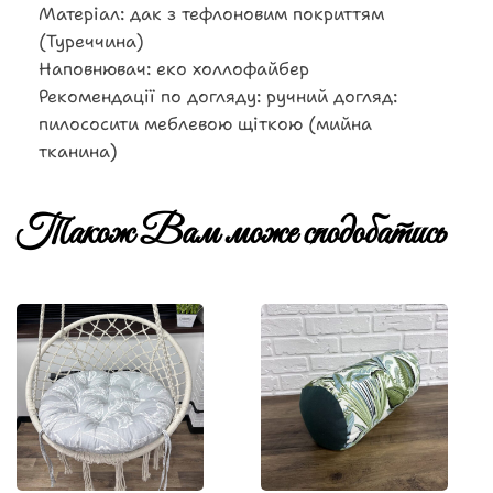
Матеріал: дак з тефлоновим покриттям
(Туреччина)
Наповнювач: еко холлофайбер
Рекомендації по догляду: ручний догляд:
пилососити меблевою щіткою (мийна
тканина)
Також Вам може сподобатись