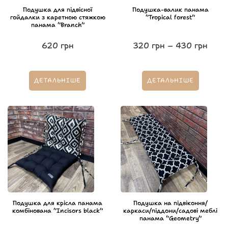
Подушка для підвісної
Подушка-валик панама
гойдалки з каретною стяжкою
“Tropical forest”
панама “Branch”
620
грн
320
грн
–
430
грн
ДЕТАЛЬНІШЕ
ДЕТАЛЬНІШЕ
Подушка для крісла панама
Подушка на підвіконня/
комбінована “Incisors black”
каркаси/піддони/садові меблі
панама “Geometry”