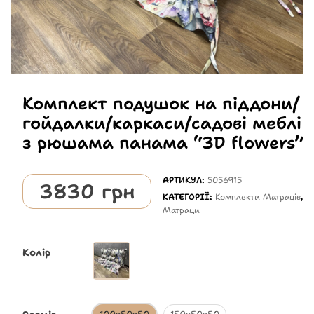
Комплект подушок на піддони/
гойдалки/каркаси/садові меблі
з рюшама панама “3D flowers”
АРТИКУЛ:
5056915
3830
грн
КАТЕГОРІЇ:
Комплекти Матраців
,
Матраци
Колір