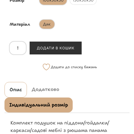
Розмір
100х50х50
150х50х50
Матеріал
Дак
ДОДАТИ В КОШИК
Додати до списку бажань
Додатково
Опис
Індивідуальний розмір
Комплект подушок на піддони/гойдалки/
каркаси/садові меблі з рюшама панама