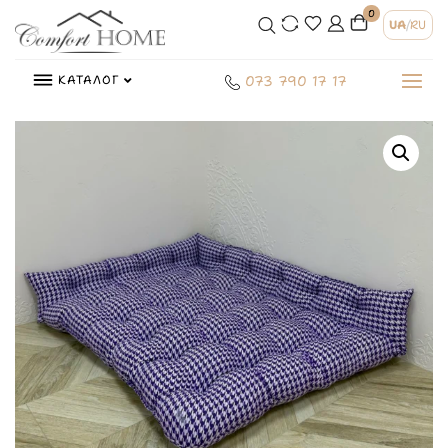
0
UA
/
RU
КАТАЛОГ
073 790 17 17