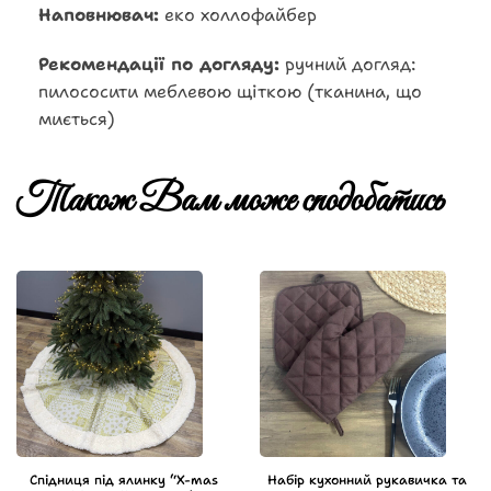
Наповнювач:
еко холлофайбер
Рекомендації по догляду:
ручний догляд:
пилососити меблевою щіткою (тканина, що
миється)
Також Вам може сподобатись
Спідниця під ялинку “X-mas
Набір кухонний рукавичка та