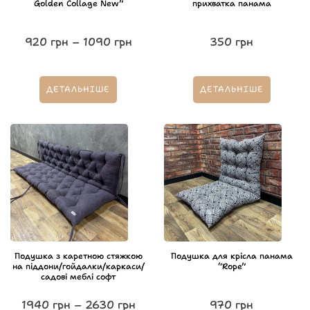
Golden Collage New”
прихватка панама
920
грн
–
1090
грн
350
грн
ДЕТАЛЬНІШЕ
ДЕТАЛЬНІШЕ
Подушка з каретною стяжкою
Подушка для крісла панама
на піддони/гойдалки/каркаси/
“Rope”
садові меблі софт
1940
грн
–
2630
грн
970
грн