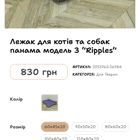
Лежак для котів та собак
панама модель 3 “Ripples”
АРТИКУЛ:
5053763-56784
830
грн
КАТЕГОРІЯ:
Для Тварин
Колір
Розмір
60х45х20
70х50х20
80х60х20
100х80х20
120х80х20