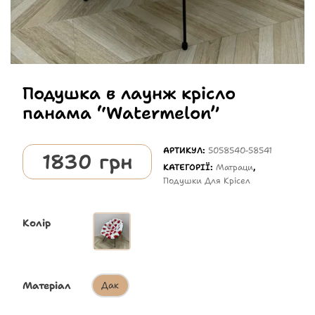
Подушка в лаунж крісло
панама “Watermelon”
АРТИКУЛ:
5058540-58541
1830
грн
КАТЕГОРІЇ:
Матраци
,
Подушки Для Крісел
Колір
Матеріал
Дак