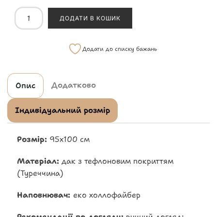
ДОДАТИ В КОШИК
Додати до списку бажань
Додатково
Опис
Індивідуальний розмір
Розмір:
95х100 см
Матеріал:
дак з тефлоновим покриттям
(Туреччина)
Наповнювач
:
еко холлофайбер
Рекомендації по догляду:
ручний догляд: