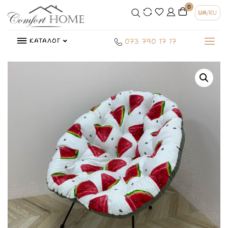
0
UA
/
RU
КАТАЛОГ
073 790 17 17