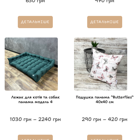
650
грн
970
грн
ДЕТАЛЬНІШЕ
ДЕТАЛЬНІШЕ
Лежак для котів та собак
Подушка панама “Butterflies”
панама модель 4
40х40 см
1030
грн
–
2240
грн
290
грн
–
420
грн