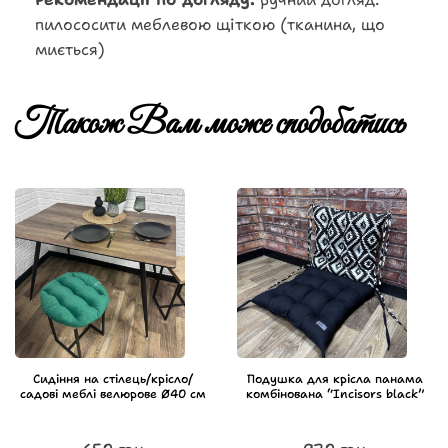
пилососити меблевою щіткою (тканина, що
миється)
Також Вам може сподобатись
Сидіння на стілець/крісло/
Подушка для крісла панама
садові меблі велюрове Ø40 см
комбінована “Incisors black”