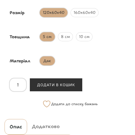
Розмір
120х60х40
160х60х40
Товщина
5 см
8 см
10 см
Матеріал
Дак
ДОДАТИ В КОШИК
Додати до списку бажань
Додатково
Опис