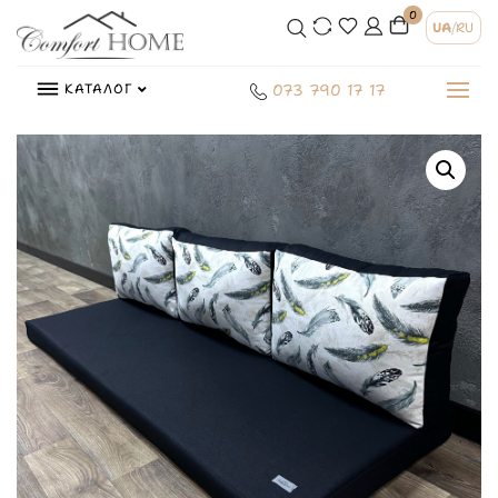
0
UA
/
RU
КАТАЛОГ
073 790 17 17