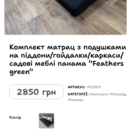
Комплект матрац з подушками
на піддони/гойдалки/каркаси/
садові меблі панама “Feathers
green”
АРТИКУЛ:
7723817
2850
грн
КАТЕГОРІЇ:
Комплекти Матраців
,
Матраци
Колір