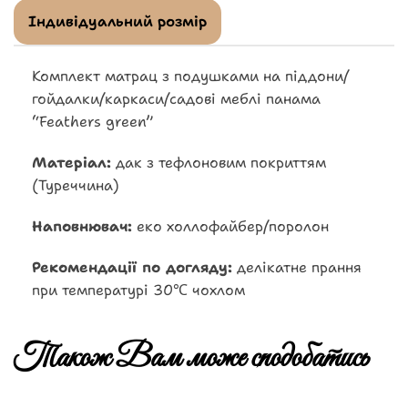
Індивідуальний розмір
Комплект матрац з подушками на піддони/
гойдалки/каркаси/садові меблі панама
“Feathers green”
Матеріал:
дак з тефлоновим покриттям
(Туреччина)
Наповнювач:
еко холлофайбер/поролон
Рекомендації по догляду:
делікатне прання
при температурі 30℃ чохлом
Також Вам може сподобатись