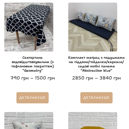
Скатертина
Комплект матрац з подушками
водовідштовхувальна (з
на піддони/гойдалки/каркаси/
тефлоновим покриттям)
садові меблі панама
“Geometry”
“Abstraction blue”
790
грн
–
1500
грн
2850
грн
–
3840
грн
ДЕТАЛЬНІШЕ
ДЕТАЛЬНІШЕ