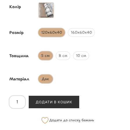
Колір
Розмір
120х60х40
160х60х40
Товщина
5 см
8 см
10 см
Матеріал
Дак
ДОДАТИ В КОШИК
Додати до списку бажань