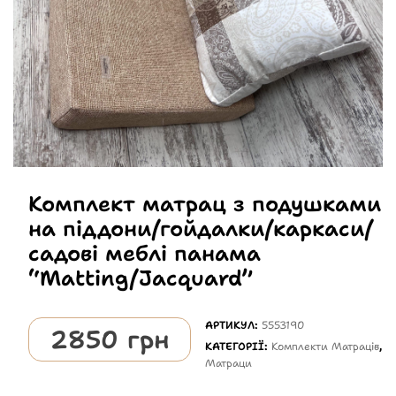
Комплект матрац з подушками
на піддони/гойдалки/каркаси/
садові меблі панама
“Matting/Jacquard”
АРТИКУЛ:
5553190
2850
грн
КАТЕГОРІЇ:
Комплекти Матраців
,
Матраци