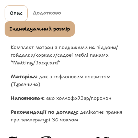
Додатково
Опис
Індивідуальний розмір
Комплект матрац з подушками на піддони/
гойдалки/каркаси/садові меблі панама
“Matting/Jacquard”
Матеріал:
дак з тефлоновим покриттям
(Туреччина)
Наповнювач:
еко холлофайбер/поролон
Рекомендації по догляду:
делікатне прання
при температурі 30 чохлом