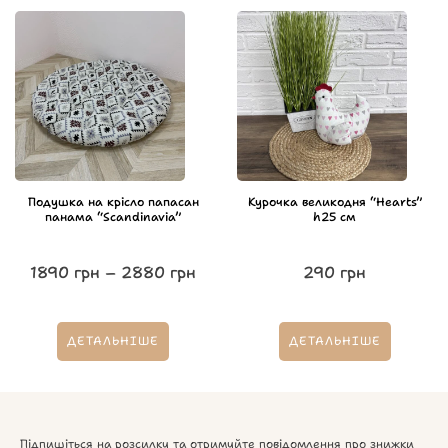
Подушка на крісло папасан
Курочка великодня “Hearts”
панама “Scandinavia”
h25 см
1890
грн
–
2880
грн
290
грн
ДЕТАЛЬНІШЕ
ДЕТАЛЬНІШЕ
Підпишіться на розсилку та отримуйте повідомлення про знижки