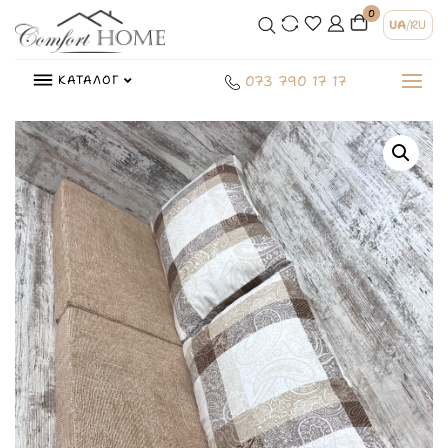
0
UA
/
RU
КАТАЛОГ
073 790 17 17