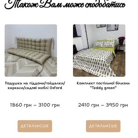
Також Вам може сподобатись
Подушка на піддони/гойдалки/
Комплект постільної білизни
каркаси/садові меблі Oxford
“Teddy green”
1860
грн
–
3100
грн
2410
грн
–
3950
грн
ДЕТАЛЬНІШЕ
ДЕТАЛЬНІШЕ