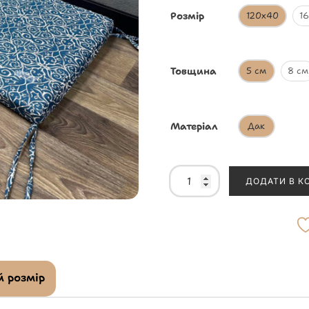
Розмір
120х40
1
Товщина
5 см
8 см
Матеріал
Дак
ДОДАТИ В К
 розмір