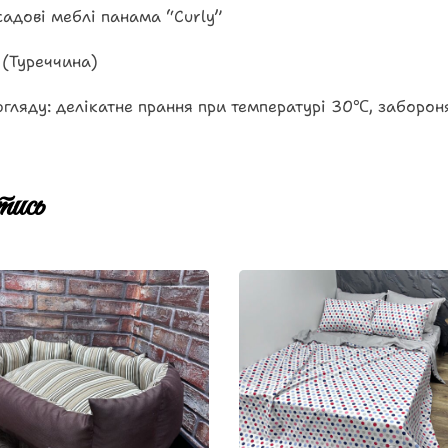
адові меблі панама “Curly”
 (Туреччина)
гляду: делікатне прання при температурі 30℃, заборон
ись