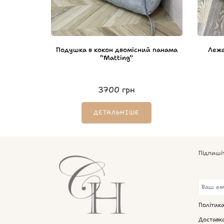
Подушка в кокон двомісний панама
Лежа
“Matting”
3700
грн
ДЕТАЛЬНІШЕ
Підпиші
Політик
Доставк