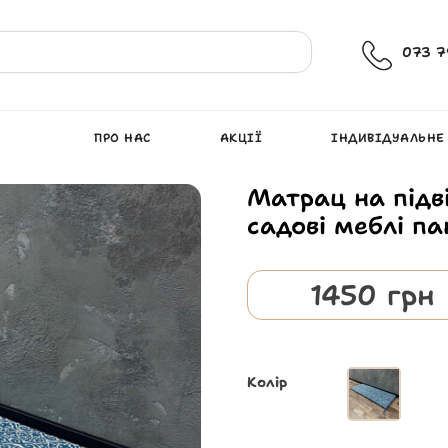
073 7
ПРО НАС
АКЦІЇ
ІНДИВІДУАЛЬНЕ
Матрац на підв
садові меблі па
1450
грн
Колір