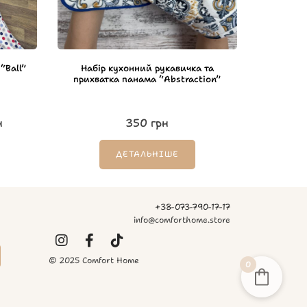
“Ball”
Набір кухонний рукавичка та
прихватка панама “Abstraction”
н
350
грн
ДЕТАЛЬНІШЕ
+38-073-790-17-17
info@comforthome.store
© 2025 Comfort Home
0