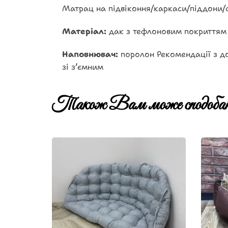
Матрац на підвіконня/каркаси/піддони/с
Матеріал:
дак з тефлоновим покриттям
Наповнювач:
поролон Рекомендації з до
зі зʼємним
Також Вам може сподобат