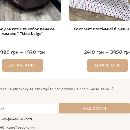
к для котів та собак панама
Комплект постільної білизни 
модель 1 “Line beige”
980
грн
–
1970
грн
2410
грн
–
3950
гр
ДЕТАЛЬНІШЕ
ДЕТАЛЬНІШЕ
ться на розсилку та отримуйте повідомлення про знижки та акції
а конфеденційності
а/Оплата/Повернення