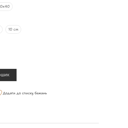
60х40
10 см
ОШИК
Додати до списку бажань