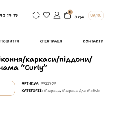
0
90 17 17
UA
/
RU
0 грн
 ПОШИТТЯ
СПІВПРАЦЯ
КОНТАКТИ
іконня/каркаси/піддони/
нама “Curly”
АРТИКУЛ:
7723707
КАТЕГОРІЇ:
Матраци
,
Матраци Для Меблів