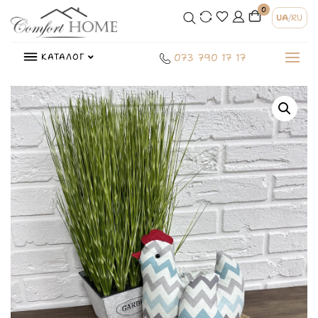
0
UA
/
RU
КАТАЛОГ
073 790 17 17