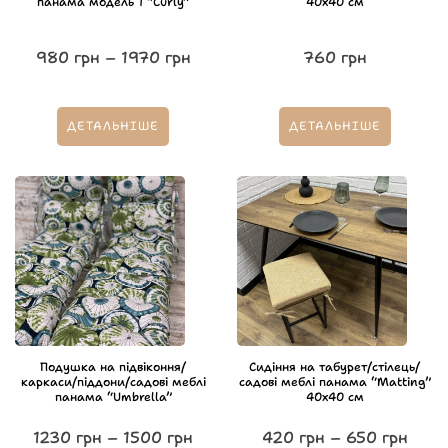
панама модель 1 “Curly”
40х40 см
980
грн
–
1970
грн
760
грн
ДЕТАЛЬНІШЕ
ДЕТАЛЬНІШЕ
Подушка на підвіконня/
Сидіння на табурет/стілець/
каркаси/піддони/садові меблі
садові меблі панама “Matting”
панама “Umbrella”
40х40 см
1230
грн
–
1500
грн
420
грн
–
650
грн