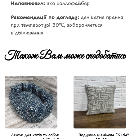
Наповнювач:
еко холлофайбер
Рекомендації по догляду:
делікатне прання
при температурі 30℃, забороняється
відбілювання
Також Вам може сподобатись
Лежак для котів та собак
Подушка шенілова “Gilda”