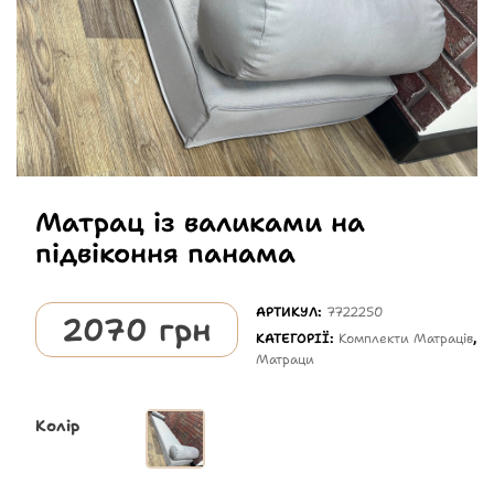
Матрац із валиками на
підвіконня панама
АРТИКУЛ:
7722250
2070
грн
КАТЕГОРІЇ:
Комплекти Матраців
,
Матраци
Колір