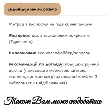
Індивідуальний розмір
Матрац з валиками на підвіконня панама
Матеріал:
дак з тефлоновим покриттям
(Туреччина)
Наповнювач:
еко холлофайбер/поролон
Рекомендації по догляду:
подушки: ручний
догляд (пилососити меблевою щіткою,
тканина, що миється)/сидячка: знімний че 3
забороняється відбілювання)
Також Вам може сподобатись