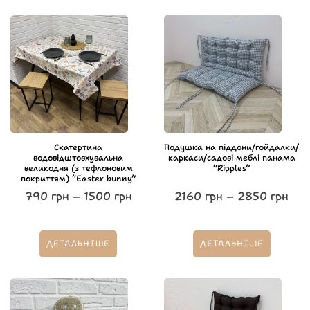
Скатертина
Подушка на піддони/гойдалки/
водовідштовхувальна
каркаси/садові меблі панама
великодня (з тефлоновим
“Ripples”
покриттям) “Easter bunny”
790
грн
–
1500
грн
2160
грн
–
2850
грн
ДЕТАЛЬНІШЕ
ДЕТАЛЬНІШЕ