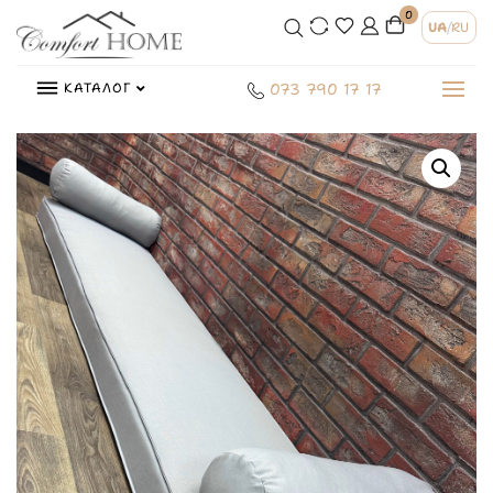
0
UA
/
RU
КАТАЛОГ
073 790 17 17