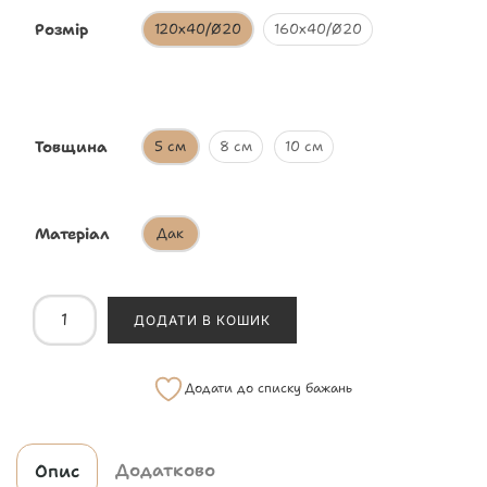
Розмір
120х40/Ø20
160х40/Ø20
Товщина
5 см
8 см
10 см
Матеріал
Дак
ДОДАТИ В КОШИК
Додати до списку бажань
Додатково
Опис