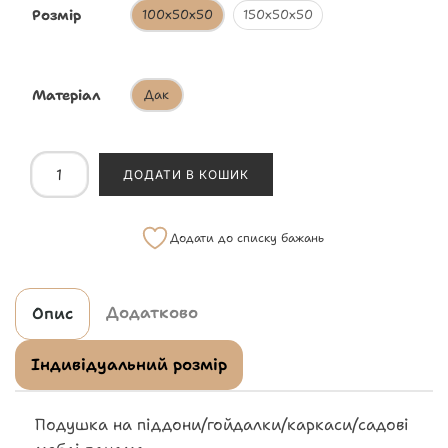
Розмір
100х50х50
150х50х50
Матеріал
Дак
ДОДАТИ В КОШИК
Додати до списку бажань
Додатково
Опис
Індивідуальний розмір
Подушка на піддони/гойдалки/каркаси/садові