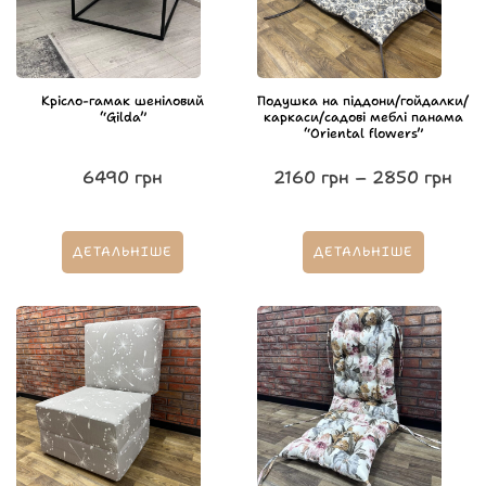
Крісло-гамак шеніловий
Подушка на піддони/гойдалки/
“Gilda”
каркаси/садові меблі панама
“Oriental flowers”
6490
грн
2160
грн
–
2850
грн
ДЕТАЛЬНІШЕ
ДЕТАЛЬНІШЕ