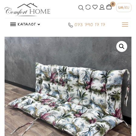
0
UA
/
RU
КАТАЛОГ
073 790 17 17