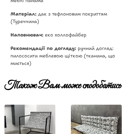
меблі панама
Матеріал:
дак з тефлоновим покриттям
(Туреччина)
Наповнювач:
еко холлофайбер
Рекомендації по догляду:
ручний догляд:
пилососити меблевою щіткою (тканина, що
миється)
Також Вам може сподобатись