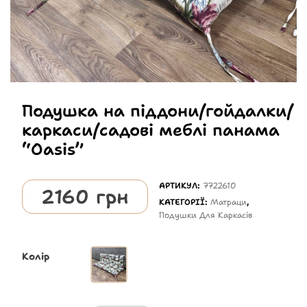
Подушка на піддони/гойдалки/
каркаси/садові меблі панама
“Oasis”
АРТИКУЛ:
7722610
2160
грн
КАТЕГОРІЇ:
Матраци
,
Подушки Для Каркасів
Колір