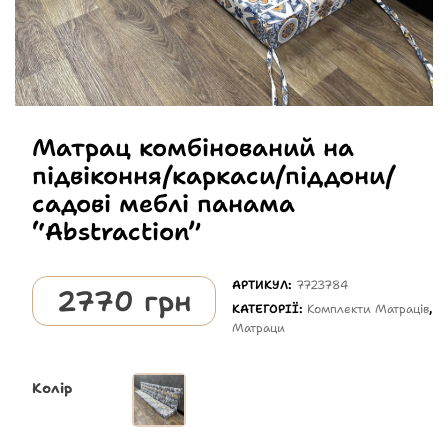
Матрац комбінований на
підвіконня/каркаси/піддони/
садові меблі панама
“Abstraction”
АРТИКУЛ:
7723784
2770
грн
КАТЕГОРІЇ:
Комплекти Матраців
,
Матраци
Колір