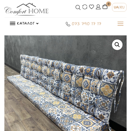
0
UA
/
RU
КАТАЛОГ
073 790 17 17