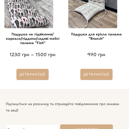
Подушка на підвіконня/
Подушка для крісла панама
каркаси/піддони/садові меблі
“Branch”
панама “Fish”
1230
грн
–
1500
грн
970
грн
ДЕТАЛЬНІШЕ
ДЕТАЛЬНІШЕ
Підпишіться на розсилку та отримуйте повідомлення про знижки
та акції