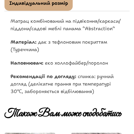
Індивідуальний розмір
Матрац комбінований на підвіконня/каркаси/
піддони/садові меблі панама “Abstraction”
Матеріал:
дак з тефлоновим покриттям
(Туреччина)
Наповнювач:
еко холлофайбер/поролон
Рекомендації по догляду:
спинка: ручний
догляд (делікатне прання при температурі
30℃, забороняється відбілювання)
Також Вам може сподобатись