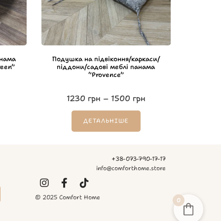
анама
Подушка на підвіконня/каркаси/
reen”
піддони/садові меблі панама
“Provence”
1230
грн
–
1500
грн
ДЕТАЛЬНІШЕ
+38-073-790-17-17
info@comforthome.store
© 2025 Comfort Home
0