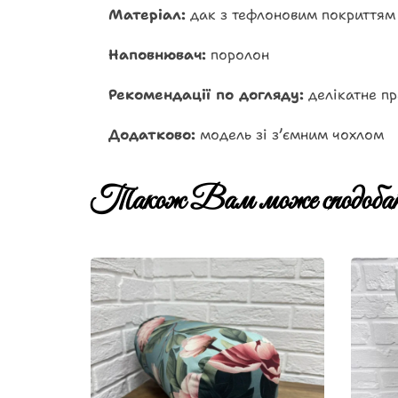
Матеріал:
дак з тефлоновим покриттям
Наповнювач:
поролон
Рекомендації по догляду:
делікатне пр
Додатково:
модель зі з’ємним чохлом
Також Вам може сподобат