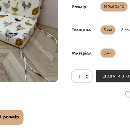
Розмір
140х60х40
Товщина
5 см
8 см
Матеріал
Дак
ДОДАТИ В К
 розмір