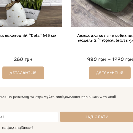
ик великодній “Dots” h45 см
Лежак для котів та собак п
модель 2 “Tropical leaves g
260
грн
980
грн
–
1970
грн
ДЕТАЛЬНІШЕ
ДЕТАЛЬНІШЕ
ться на розсилку та отримуйте повідомлення про знижки та акції
а конфеденційності