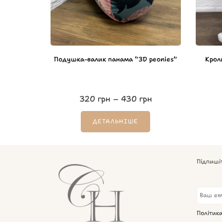
Подушка-валик панама “3D peonies”
Крол
320
грн
–
430
грн
ДЕТАЛЬНІШЕ
Підпиші
Політик