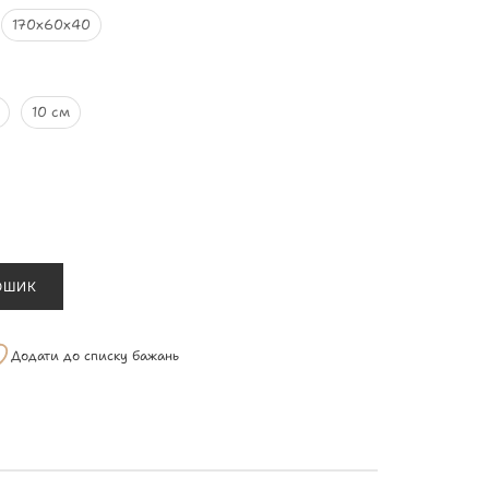
170х60х40
10 см
ОШИК
Додати до списку бажань