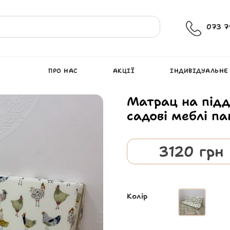
073 7
ПРО НАС
АКЦІЇ
ІНДИВІДУАЛЬНЕ
Матрац на підд
садові меблі п
3120
грн
Колір