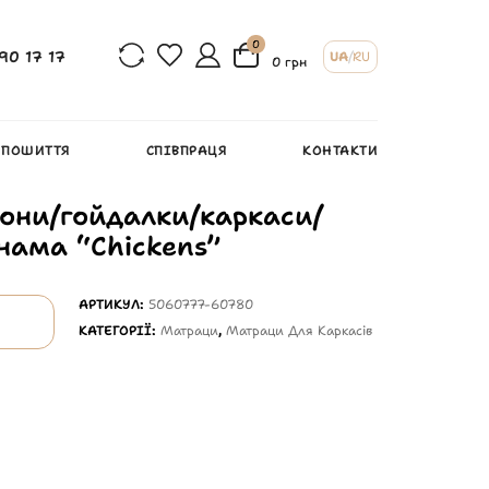
0
90 17 17
UA
/
RU
0 грн
 ПОШИТТЯ
СПІВПРАЦЯ
КОНТАКТИ
они/гойдалки/каркаси/
анама “Chickens”
АРТИКУЛ:
5060777-60780
КАТЕГОРІЇ:
Матраци
,
Матраци Для Каркасів