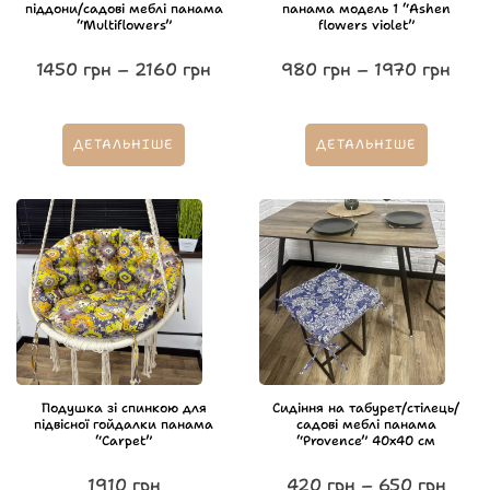
піддони/садові меблі панама
панама модель 1 “Ashen
“Multiflowers”
flowers violet”
1450
грн
–
2160
грн
980
грн
–
1970
грн
ДЕТАЛЬНІШЕ
ДЕТАЛЬНІШЕ
Подушка зі спинкою для
Сидіння на табурет/стілець/
підвісної гойдалки панама
садові меблі панама
“Carpet”
“Provence” 40х40 см
1910
грн
420
грн
–
650
грн