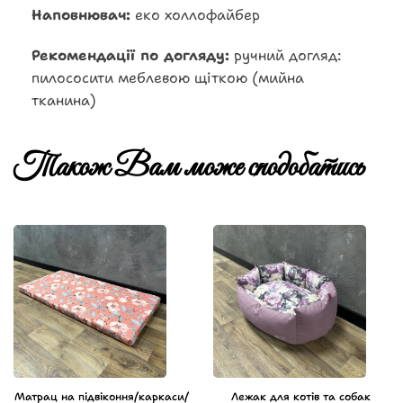
Наповнювач:
еко холлофайбер
Рекомендації по догляду:
ручний догляд:
пилососити меблевою щіткою (мийна
тканина)
Також Вам може сподобатись
Матрац на підвіконня/каркаси/
Лежак для котів та собак