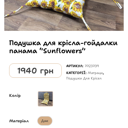
Подушка для крісла-гойдалки
панама “Sunflowers”
АРТИКУЛ:
7723739
1940
грн
КАТЕГОРІЇ:
Матраци
,
Подушки Для Крісел
Колір
Матеріал
Дак