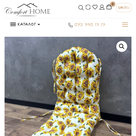
0
UA
/
RU
КАТАЛОГ
073 790 17 17