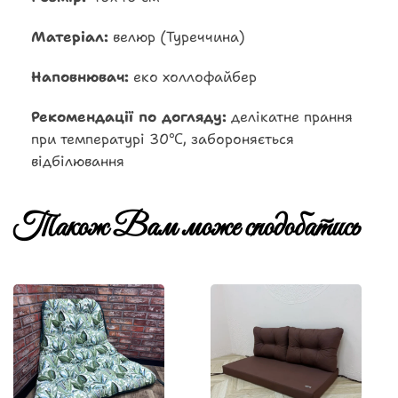
Матеріал:
велюр (Туреччина)
Наповнювач:
еко холлофайбер
Рекомендації по догляду:
делікатне прання
при температурі 30℃, забороняється
відбілювання
Також Вам може сподобатись