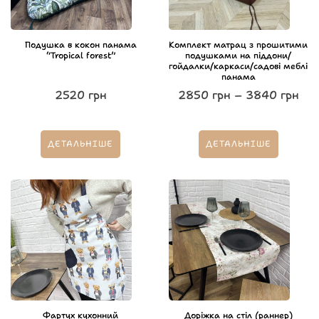
Подушка в кокон панама
Комплект матрац з прошитими
“Tropical forest”
подушками на піддони/
гойдалки/каркаси/садові меблі
панама
2520
грн
2850
грн
–
3840
грн
ДЕТАЛЬНІШЕ
ДЕТАЛЬНІШЕ
Фартух кухонний
Доріжка на стіл (раннер)