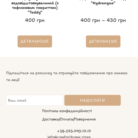
водовідштовхувальний (з
“Hydrangea”
тефлоновим покриттям)
“Teddy”
400
грн
400
грн
–
430
грн
ДЕТАЛЬНІШЕ
ДЕТАЛЬНІШЕ
Підпишіться на розсилку та отримуйте повідомлення про знижки
та акції
Політика конфеденційності
Доставка/Оплата/Повернення
+38-073-790-17-17
info@comforthome.store