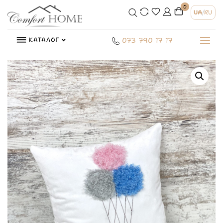
0
UA
/
RU
КАТАЛОГ
073 790 17 17