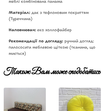
меблі комбінована панама
Матеріал:
дак з тефлоновим покриттям
(Туреччина)
Наповнювач:
еко холлофайбер
Рекомендації по догляду:
ручний догляд:
пилососити меблевою щіткою (тканина, що
миється)
Також Вам може сподобатись