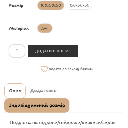
Розмір
100х50х50
150х50х50
Матеріал
Дак
ДОДАТИ В КОШИК
Додати до списку бажань
Додатково
Опис
Індивідуальний розмір
Подушка на піддони/гойдалки/каркаси/садові