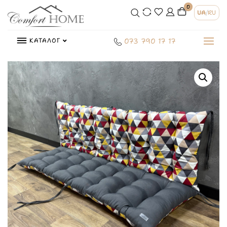
0
UA
/
RU
КАТАЛОГ
073 790 17 17