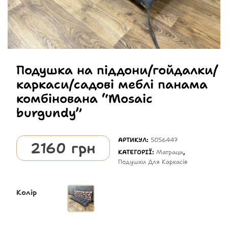
Подушка на піддони/гойдалки/
каркаси/садові меблі панама
комбінована “Mosaic
burgundy”
АРТИКУЛ:
5056447
2160
грн
КАТЕГОРІЇ:
Матраци
,
Подушки Для Каркасів
Колір