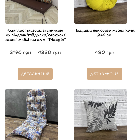
Комплект матрац зі спинкою
Подушка велюрова мерехтлива
на піддони/гойдалки/каркаси/
Ø40 см
садові меблі панама “Triangle”
3170
грн
–
4380
грн
480
грн
ДЕТАЛЬНІШЕ
ДЕТАЛЬНІШЕ