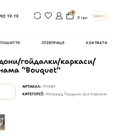
0
90 17 17
UA
/
RU
0 грн
 ПОШИТТЯ
СПІВПРАЦЯ
КОНТАКТИ
дони/гойдалки/каркаси/
анама “Bouquet”
АРТИКУЛ:
1111489
КАТЕГОРІЇ:
Матраци
,
Подушки Для Каркасів