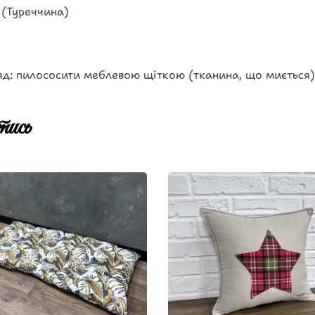
 (Туреччина)
д: пилососити меблевою щіткою (тканина, що миється)
ись