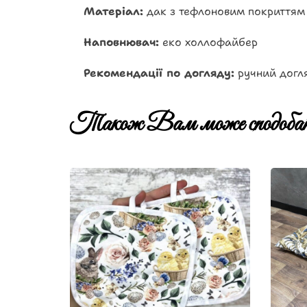
Матеріал:
дак з тефлоновим покриттям
Наповнювач:
еко холлофайбер
Рекомендації по догляду:
ручний догля
Також Вам може сподобат