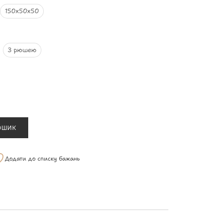
150х50х50
З рюшею
ОШИК
Додати до списку бажань