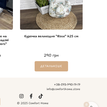
ю на
Курочка великодня “Rose” h25 см
адові
wers”
н
290
грн
ДЕТАЛЬНІШЕ
+38-073-790-17-17
info@comforthome.store
© 2025 Comfort Home
0