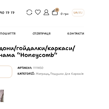
0
90 17 17
UA
/
RU
0 грн
 ПОШИТТЯ
СПІВПРАЦЯ
КОНТАКТИ
дони/гойдалки/каркаси/
анама “Honeycomb”
АРТИКУЛ:
1111450
КАТЕГОРІЇ:
Матраци
,
Подушки Для Каркасів