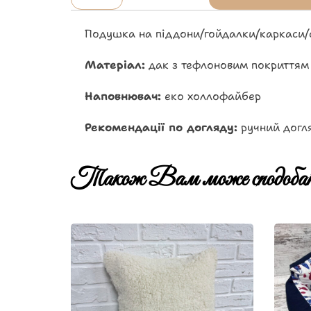
Подушка на піддони/гойдалки/каркаси/
Матеріал:
дак з тефлоновим покриттям
Наповнювач:
еко холлофайбер
Рекомендації по догляду:
ручний догля
Також Вам може сподобат