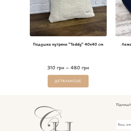
Подушка хутряна “Teddy” 40х40 см
Лежа
310
грн
–
480
грн
ДЕТАЛЬНІШЕ
Підпиші