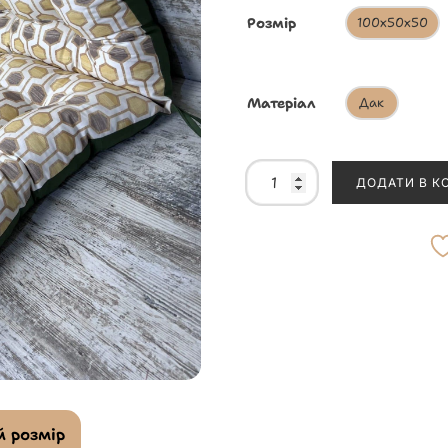
Розмір
100х50х50
Матеріал
Дак
ДОДАТИ В К
 розмір