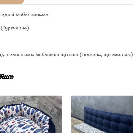
садові меблі панама
 (Туреччина)
д: пилососити меблевою щіткою (тканина, що миється)
ись