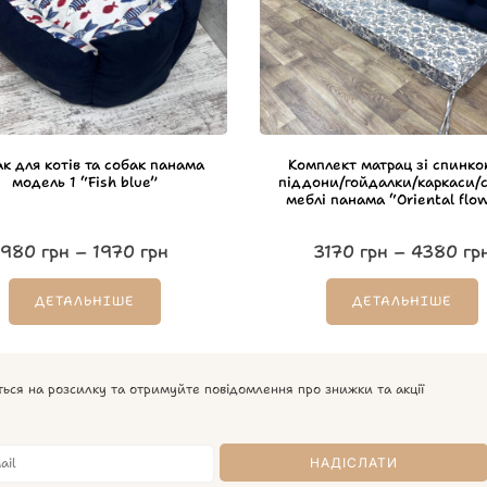
к для котів та собак панама
Комплект матрац зі спинко
модель 1 “Fish blue”
піддони/гойдалки/каркаси/с
меблі панама “Oriental flo
980
грн
–
1970
грн
3170
грн
–
4380
гр
ДЕТАЛЬНІШЕ
ДЕТАЛЬНІШЕ
ться на розсилку та отримуйте повідомлення про знижки та акції