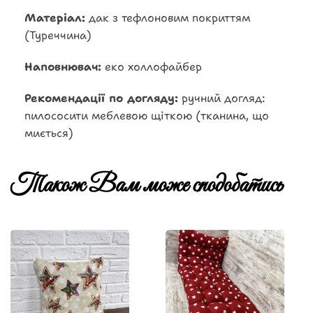
Матеріал:
дак з тефлоновим покриттям
(Туреччина)
Наповнювач:
еко холлофайбер
Рекомендації по догляду:
ручний догляд:
пилососити меблевою щіткою (тканина, що
миється)
Також Вам може сподобатись