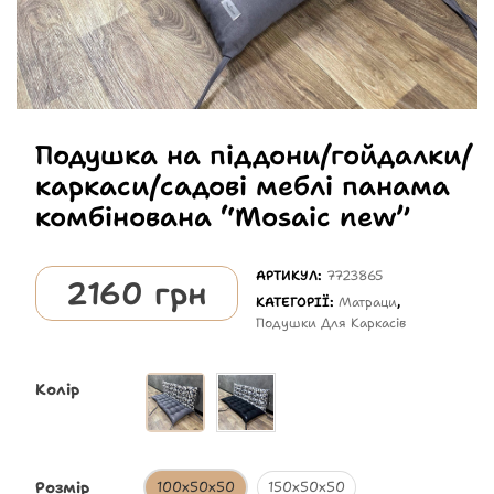
Подушка на піддони/гойдалки/
каркаси/садові меблі панама
комбінована “Mosaic new”
АРТИКУЛ:
7723865
2160
грн
КАТЕГОРІЇ:
Матраци
,
Подушки Для Каркасів
Колір
Розмір
100х50х50
150х50х50