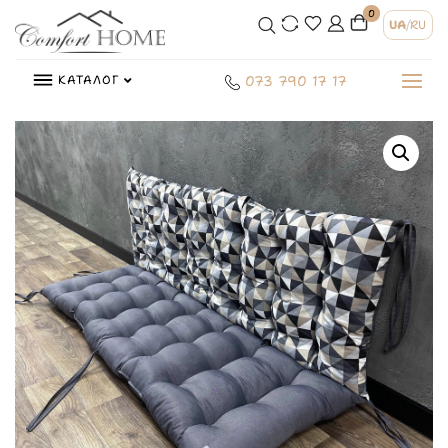
0
UA
/
RU
КАТАЛОГ
073 790 17 17