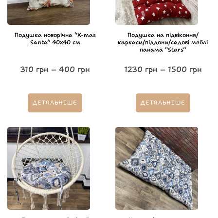
Подушка новорічна “X-mas
Подушка на підвіконня/
Santa” 40х40 см
каркаси/піддони/садові меблі
панама “Stars”
310
грн
–
400
грн
1230
грн
–
1500
грн
ДЕТАЛЬНІШЕ
ДЕТАЛЬНІШЕ