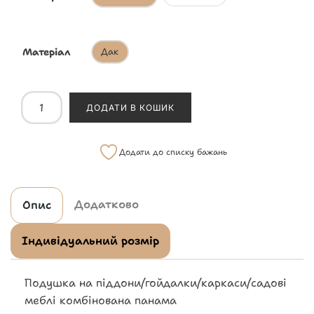
Матеріал
Дак
ДОДАТИ В КОШИК
Додати до списку бажань
Додатково
Опис
Індивідуальний розмір
Подушка на піддони/гойдалки/каркаси/садові
меблі комбінована панама