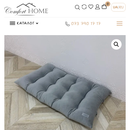
0
UA
/
RU
КАТАЛОГ
073 790 17 17