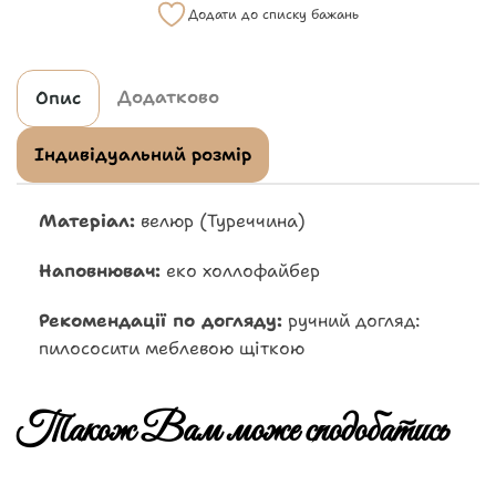
Додати до списку бажань
Додатково
Опис
Індивідуальний розмір
Матеріал:
велюр (Туреччина)
Наповнювач:
еко холлофайбер
Рекомендації по догляду:
ручний догляд:
пилососити меблевою щіткою
Також Вам може сподобатись