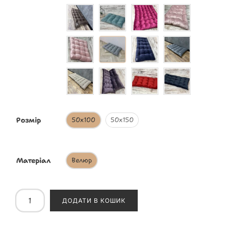
Розмір
50х100
50х150
Матеріал
Велюр
ДОДАТИ В КОШИК