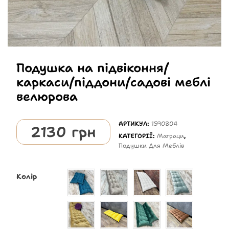
Подушка на підвіконня/
каркаси/піддони/садові меблі
велюрова
АРТИКУЛ:
1590804
2130
грн
КАТЕГОРІЇ:
Матраци
,
Подушки Для Меблів
Колір