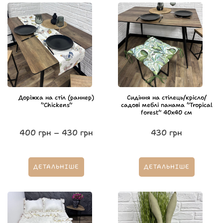
Доріжка на стіл (раннер)
Сидіння на стілець/крісло/
“Chickens”
садові меблі панама “Tropical
forest” 40х40 см
400
грн
–
430
грн
430
грн
ДЕТАЛЬНІШЕ
ДЕТАЛЬНІШЕ