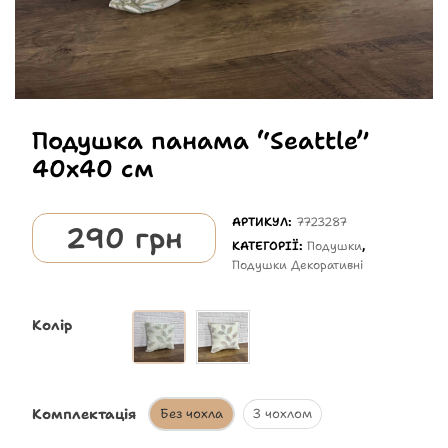
Подушка панама “Seattle”
40х40 см
АРТИКУЛ:
7723287
290
грн
КАТЕГОРІЇ:
Подушки
,
Подушки Декоративні
Колір
Комплектація
Без чохла
З чохлом