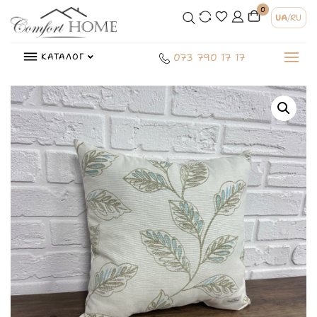
0
UA
/
RU
КАТАЛОГ
073 790 17 17