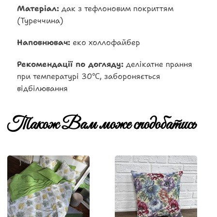
Матеріал:
дак з тефлоновим покриттям
(Туреччина)
Наповнювач:
еко холлофайбер
Рекомендації по догляду:
делікатне прання
при температурі 30℃, забороняється
відбілювання
Також Вам може сподобатись