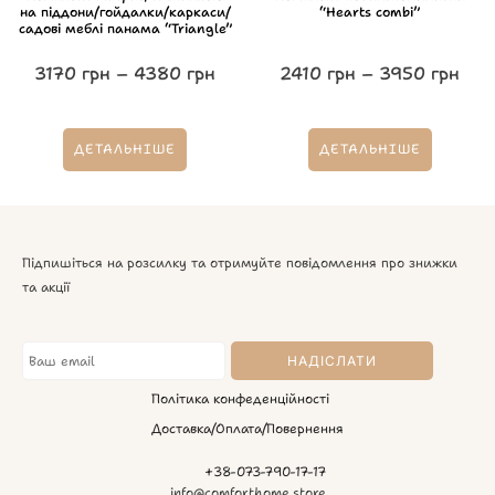
на піддони/гойдалки/каркаси/
“Hearts combi”
садові меблі панама “Triangle”
3170
грн
–
4380
грн
2410
грн
–
3950
грн
ДЕТАЛЬНІШЕ
ДЕТАЛЬНІШЕ
Підпишіться на розсилку та отримуйте повідомлення про знижки
та акції
Політика конфеденційності
Доставка/Оплата/Повернення
+38-073-790-17-17
info@comforthome.store