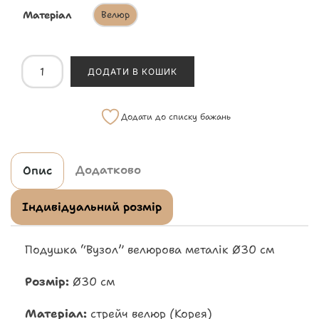
Матеріал
Велюр
ДОДАТИ В КОШИК
Додати до списку бажань
Додатково
Опис
Індивідуальний розмір
Подушка “Вузол” велюрова металік Ø30 см
Розмір:
Ø30 см
Матеріал:
стрейч велюр (Корея)