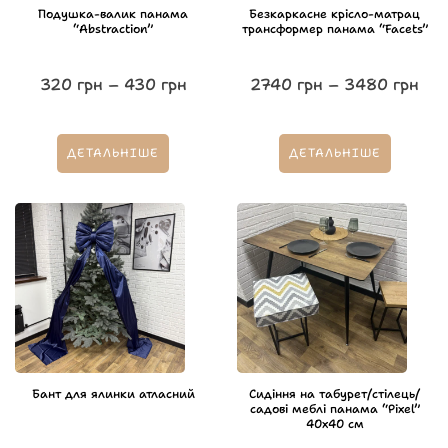
Подушка-валик панама
Безкаркасне крісло-матрац
“Abstraction”
трансформер панама “Facets”
320
грн
–
430
грн
2740
грн
–
3480
грн
ДЕТАЛЬНІШЕ
ДЕТАЛЬНІШЕ
Бант для ялинки атласний
Сидіння на табурет/стілець/
садові меблі панама “Pixel”
40х40 см