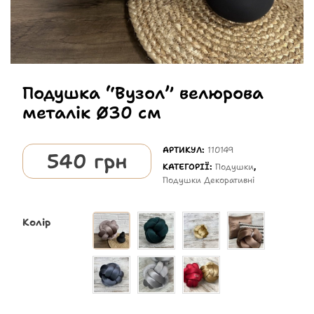
Подушка “Вузол” велюрова
металік Ø30 см
АРТИКУЛ:
110149
540
грн
КАТЕГОРІЇ:
Подушки
,
Подушки Декоративні
Колір