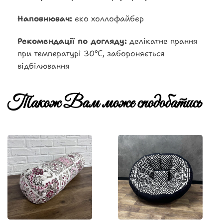
Наповнювач:
еко холлофайбер
Рекомендації по догляду:
делікатне прання
при температурі 30℃, забороняється
відбілювання
Також Вам може сподобатись