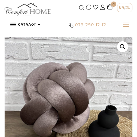
0
UA
/
RU
КАТАЛОГ
073 790 17 17