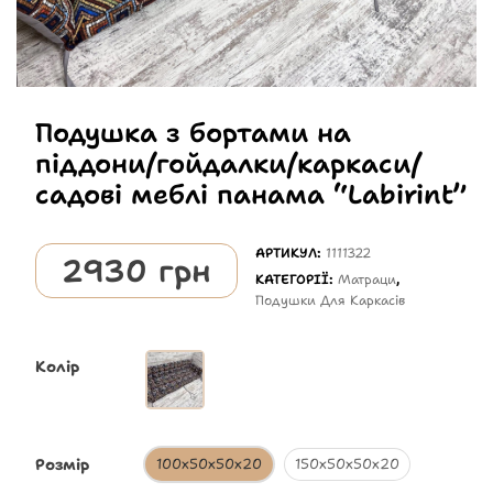
Подушка з бортами на
піддони/гойдалки/каркаси/
садові меблі панама “Labirint”
АРТИКУЛ:
1111322
2930
грн
КАТЕГОРІЇ:
Матраци
,
Подушки Для Каркасів
Колір
Розмір
100х50х50х20
150х50х50х20