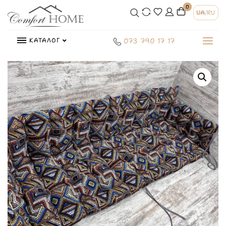
0
UA
/
RU
КАТАЛОГ
073 790 17 17