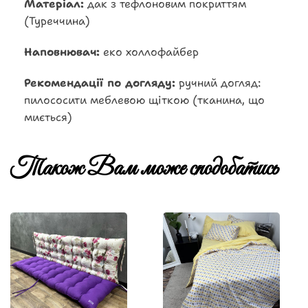
Матеріал:
дак з тефлоновим покриттям
(Туреччина)
Наповнювач:
еко холлофайбер
Рекомендації по догляду:
ручний догляд:
пилососити меблевою щіткою (тканина, що
миється)
Також Вам може сподобатись