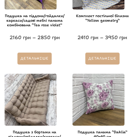
Подушка на піддони/гойдалки/
Комплект постільної білизни
каркаси/садові меблі панама
“Yellow geometry”
комбінована “Tea rose violet”
2160
грн
–
2850
грн
2410
грн
–
3950
грн
ДЕТАЛЬНІШЕ
ДЕТАЛЬНІШЕ
Подушка з бортами на
Подушка панама “Dahlia”
піддони/гойдалки/каркаси/
40х40 см