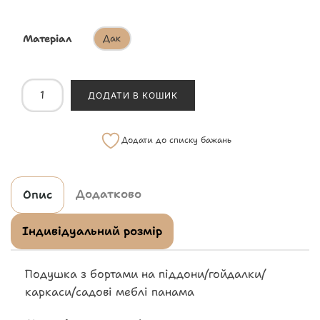
Матеріал
Дак
ДОДАТИ В КОШИК
Додати до списку бажань
Додатково
Опис
Індивідуальний розмір
Подушка з бортами на піддони/гойдалки/
каркаси/садові меблі панама