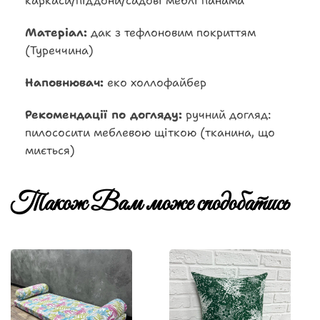
каркаси/піддони/садові меблі панама
Матеріал:
дак з тефлоновим покриттям
(Туреччина)
Наповнювач:
еко холлофайбер
Рекомендації по догляду:
ручний догляд:
пилососити меблевою щіткою (тканина, що
миється)
Також Вам може сподобатись