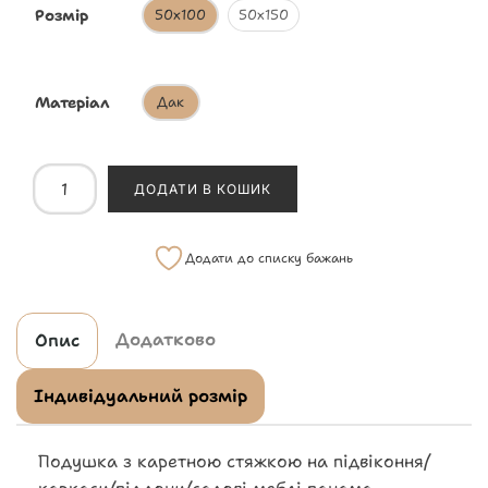
Розмір
50х100
50х150
Матеріал
Дак
ДОДАТИ В КОШИК
Додати до списку бажань
Додатково
Опис
Індивідуальний розмір
Подушка з каретною стяжкою на підвіконня/