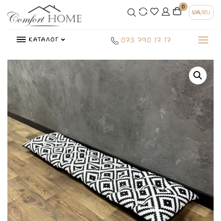
0
UA
/
RU
КАТАЛОГ
073 790 17 17