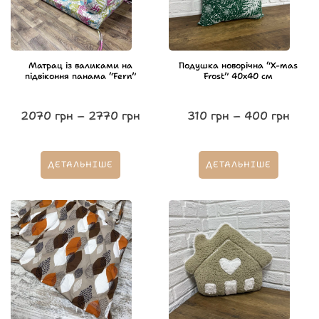
Матрац із валиками на
Подушка новорічна “X-mas
підвіконня панама “Fern”
Frost” 40х40 см
2070
грн
–
2770
грн
310
грн
–
400
грн
ДЕТАЛЬНІШЕ
ДЕТАЛЬНІШЕ