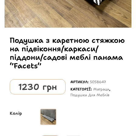
Подушка з каретною стяжкою
на підвіконня/каркаси/
піддони/садові меблі панама
“Facets”
АРТИКУЛ:
5058647
1230
грн
КАТЕГОРІЇ:
Матраци
,
Подушки Для Меблів
Колір