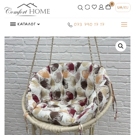
0
UA
/
RU
КАТАЛОГ
073 790 17 17