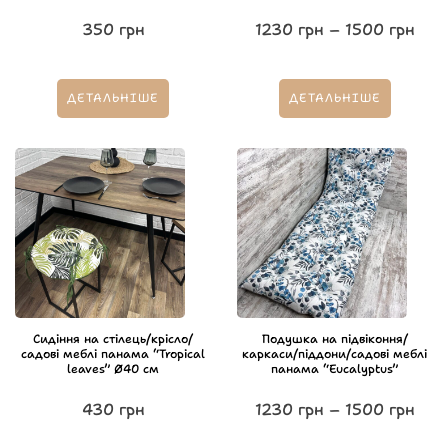
350
грн
1230
грн
–
1500
грн
ДЕТАЛЬНІШЕ
ДЕТАЛЬНІШЕ
Сидіння на стілець/крісло/
Подушка на підвіконня/
садові меблі панама “Tropical
каркаси/піддони/садові меблі
leaves” Ø40 см
панама “Eucalyptus”
430
грн
1230
грн
–
1500
грн