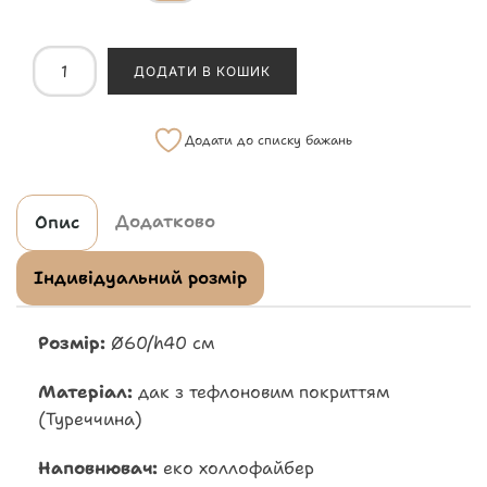
ДОДАТИ В КОШИК
Додати до списку бажань
Додатково
Опис
Індивідуальний розмір
Розмір:
Ø60/h40 см
Матеріал:
дак з тефлоновим покриттям
(Туреччина)
Наповнювач:
еко холлофайбер