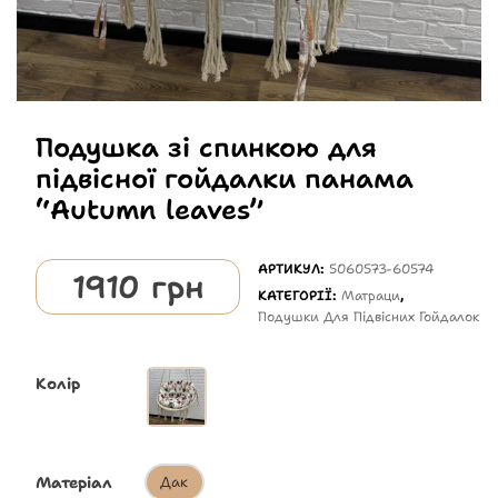
Подушка зі спинкою для
підвісної гойдалки панама
“Autumn leaves”
АРТИКУЛ:
5060573-60574
1910
грн
КАТЕГОРІЇ:
Матраци
,
Подушки Для Підвісних Гойдалок
Колір
Матеріал
Дак