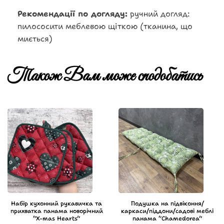
Рекомендації по догляду:
ручний догляд:
пилососити меблевою щіткою (тканина, що
миється)
Також Вам може сподобатись
Набір кухонний рукавичка та
Подушка на підвіконня/
прихватка панама новорічний
каркаси/піддони/садові меблі
“X-mas Hearts”
панама “Chamedorea”