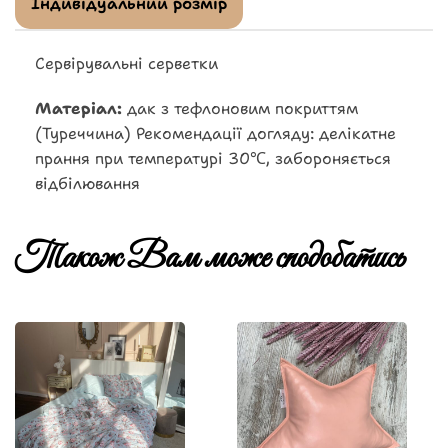
Індивідуальний розмір
Сервірувальні серветки
Матеріал:
дак з тефлоновим покриттям
(Туреччина) Рекомендації догляду: делікатне
прання при температурі 30℃, забороняється
відбілювання
Також Вам може сподобатись