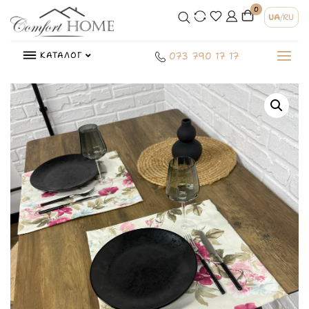
0
UA
/
RU
КАТАЛОГ
073 790 17 17