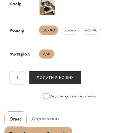
Колір
Розмір
30х40
35х45
40х40
Матеріал
Дак
ДОДАТИ В КОШИК
Додати до списку бажань
Додатково
Опис