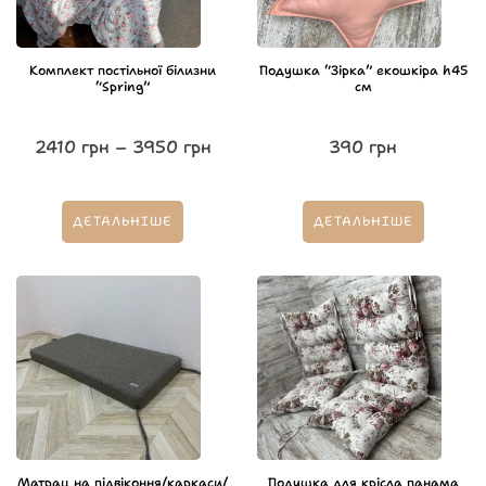
Комплект постільної білизни
Подушка “Зірка” екошкіра h45
“Spring”
см
2410
грн
–
3950
грн
390
грн
ДЕТАЛЬНІШЕ
ДЕТАЛЬНІШЕ
Матрац на підвіконня/каркаси/
Подушка для крісла панама