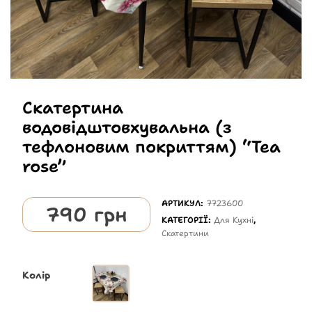
Скатертина
водовідштовхувальна (з
тефлоновим покриттям) “Tea
rose”
АРТИКУЛ:
7723600
790
грн
КАТЕГОРІЇ:
Для Кухні
,
Скатертини
Колір