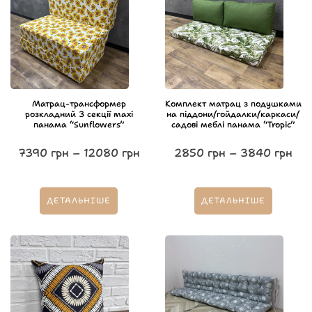
Матрац-трансформер
Комплект матрац з подушками
розкладний 3 секції maxi
на піддони/гойдалки/каркаси/
панама “Sunflowers”
садові меблі панама “Tropic”
7390
грн
–
12080
грн
2850
грн
–
3840
грн
ДЕТАЛЬНІШЕ
ДЕТАЛЬНІШЕ