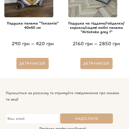
Подушка панама “Tanzania”
Подушка на піддони/гойдалки/
40х40 см
каркаси/садові меблі панама
“Artichoke grey 1”
290
грн
–
420
грн
2160
грн
–
2850
грн
ДЕТАЛЬНІШЕ
ДЕТАЛЬНІШЕ
Підпишіться на розсилку та отримуйте повідомлення про знижки
та акції
Політика конфеденційності