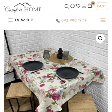
0
UA
/
RU
КАТАЛОГ
073 790 17 17