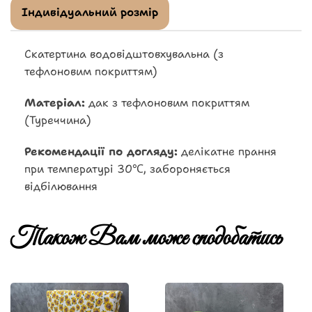
Індивідуальний розмір
Скатертина водовідштовхувальна (з
тефлоновим покриттям)
Матеріал:
дак з тефлоновим покриттям
(Туреччина)
Рекомендації по догляду:
делікатне прання
при температурі 30℃, забороняється
відбілювання
Також Вам може сподобатись