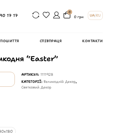
0
90 17 17
UA
/
RU
0 грн
 ПОШИТТЯ
СПІВПРАЦЯ
КОНТАКТИ
икодня “Easter”
АРТИКУЛ:
1111928
КАТЕГОРІЇ:
Великодній Декор
,
Святковий Декор
40х180