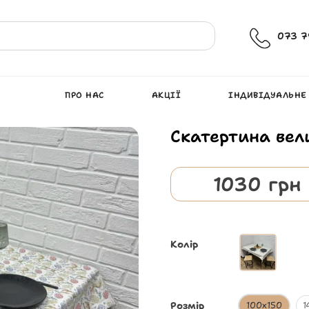
073 7
ПРО НАС
АКЦІЇ
ІНДИВІДУАЛЬНЕ
Скатертина вел
1030
грн
Колір
Розмір
100х150
1