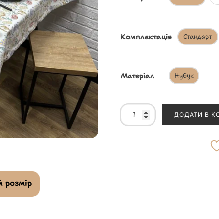
Комплектація
Стандарт
Матеріал
Нубук
ДОДАТИ В К
 розмір