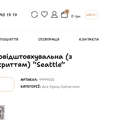
0
90 17 17
UA
/
RU
0 грн
 ПОШИТТЯ
СПІВПРАЦЯ
КОНТАКТИ
овідштовхувальна (з
риттям) “Seattle”
АРТИКУЛ:
9999550
КАТЕГОРІЇ:
Для Кухні
,
Скатертини