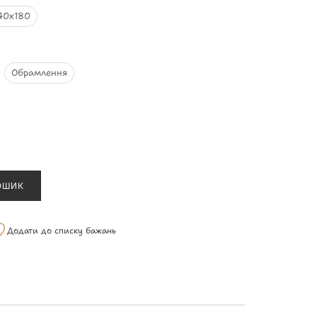
40х180
Обрамлення
ОШИК
Додати до списку бажань