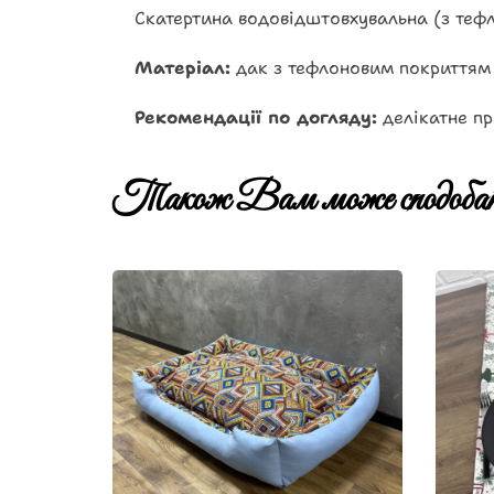
Скатертина водовідштовхувальна (з теф
Матеріал:
дак з тефлоновим покриттям
Рекомендації по догляду:
делікатне пр
Також Вам може сподобат