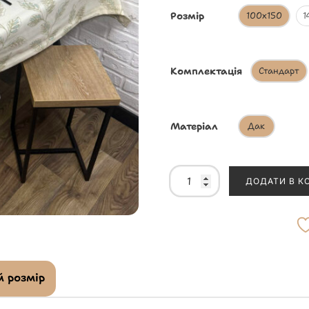
Розмір
100х150
1
Комплектація
Стандарт
Матеріал
Дак
ДОДАТИ В К
 розмір