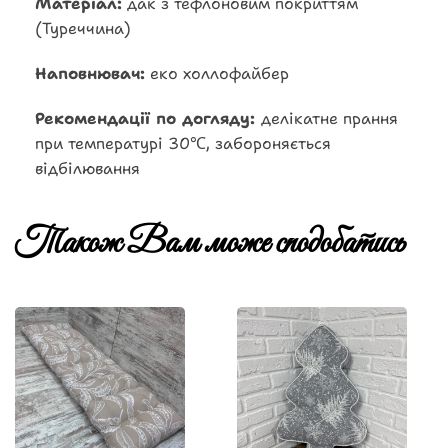
Матеріал:
дак з тефлоновим покриттям
(Туреччина)
Наповнювач:
еко холлофайбер
Рекомендації по догляду:
делікатне прання
при температурі 30℃, забороняється
відбілювання
Також Вам може сподобатись