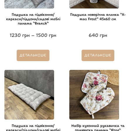
Подушка на підвіконня/
Подушка новорічна ялинка “X-
каркаси/піддони/садові меблі
mas Frost” 45х60 см
панама “Branch”
1230
грн
–
1500
грн
640
грн
ДЕТАЛЬНІШЕ
ДЕТАЛЬНІШЕ
Подушка на підвіконня/
Набір кухонний рукавичка та
каркаси/піддони/садові меблі
прихватка панама “Rose”