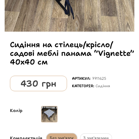
Сидіння на стілець/крісло/
садові меблі панама “Vignette”
40х40 см
АРТИКУЛ:
7711625
430
грн
КАТЕГОРІЯ:
Сидіння
Колір
Комплектація
Без зав'язок
З зав'язками