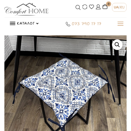
0
UA
/
RU
КАТАЛОГ
073 790 17 17