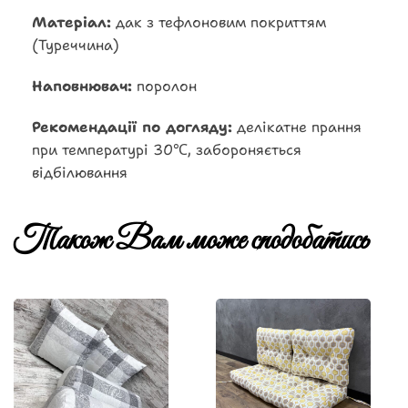
Матеріал:
дак з тефлоновим покриттям
(Туреччина)
Наповнювач:
поролон
Рекомендації по догляду:
делікатне прання
при температурі 30℃, забороняється
відбілювання
Також Вам може сподобатись