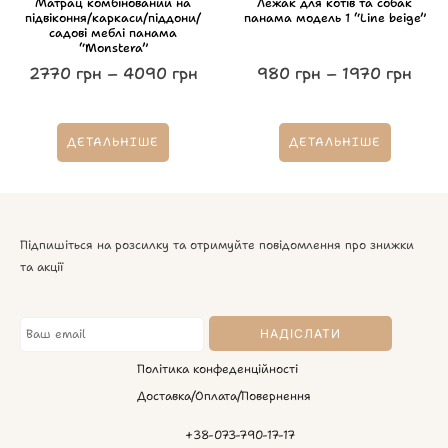
Матрац комбінований на
Лежак для котів та собак
підвіконня/каркаси/піддони/
панама модель 1 “Line beige”
садові меблі панама
“Monstera”
2770
грн
–
4090
грн
980
грн
–
1970
грн
ДЕТАЛЬНІШЕ
ДЕТАЛЬНІШЕ
Підпишіться на розсилку та отримуйте повідомлення про знижки
та акції
Політика конфеденційності
Доставка/Оплата/Повернення
+38-073-790-17-17