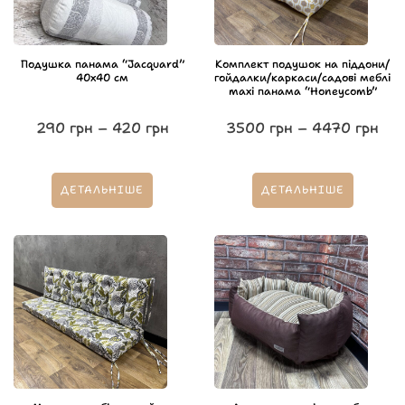
Подушка панама “Jacquard”
Комплект подушок на піддони/
40х40 см
гойдалки/каркаси/садові меблі
maxi панама “Honeycomb”
290
грн
–
420
грн
3500
грн
–
4470
грн
ДЕТАЛЬНІШЕ
ДЕТАЛЬНІШЕ