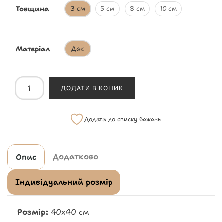
Товщина
3 см
5 см
8 см
10 см
Матеріал
Дак
ДОДАТИ В КОШИК
Додати до списку бажань
Додатково
Опис
Індивідуальний розмір
Розмір:
40х40 см