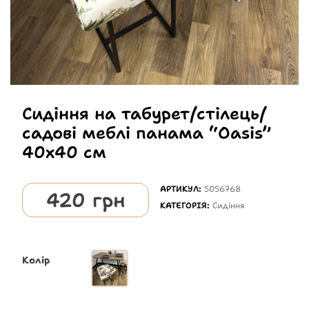
Сидіння на табурет/стілець/
садові меблі панама “Oasis”
40х40 см
АРТИКУЛ:
5056768
420
грн
КАТЕГОРІЯ:
Сидіння
Колір