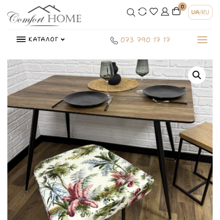
0
UA
/
RU
КАТАЛОГ
073 790 17 17