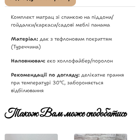
Комплект матрац зі спинкою на піддони/
гойдалки/каркаси/садові меблі панама
Матеріал:
дак з тефлоновим покриттям
(Туреччина)
Наповнювач:
еко холлофайбер/поролон
Рекомендації по догляду:
делікатне прання
при температурі 30℃, забороняється
відбілювання
Також Вам може сподобатись