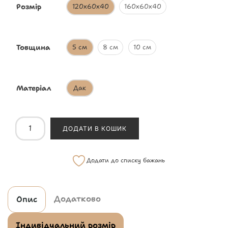
Розмір
120х60х40
160х60х40
Товщина
5 см
8 см
10 см
Матеріал
Дак
ДОДАТИ В КОШИК
Додати до списку бажань
Додатково
Опис
Індивідуальний розмір