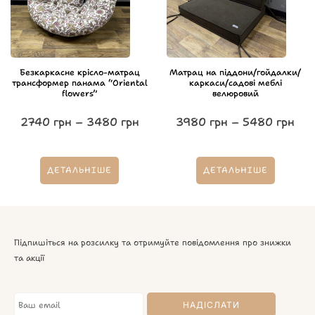
Безкаркасне крісло-матрац
Матрац на піддони/гойдалки/
трансформер панама “Oriental
каркаси/садові меблі
flowers”
велюровий
2740
грн
–
3480
грн
3980
грн
–
5480
грн
ДЕТАЛЬНІШЕ
ДЕТАЛЬНІШЕ
Підпишіться на розсилку та отримуйте повідомлення про знижки
та акції