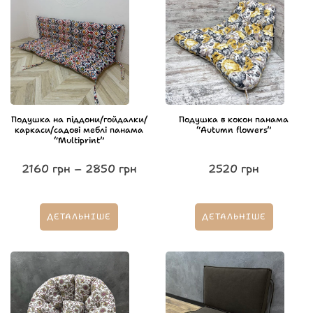
Подушка на піддони/гойдалки/
Подушка в кокон панама
каркаси/садові меблі панама
“Autumn flowers”
“Multiprint”
2160
грн
–
2850
грн
2520
грн
ДЕТАЛЬНІШЕ
ДЕТАЛЬНІШЕ