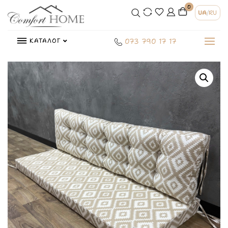
0
UA
/
RU
КАТАЛОГ
073 790 17 17