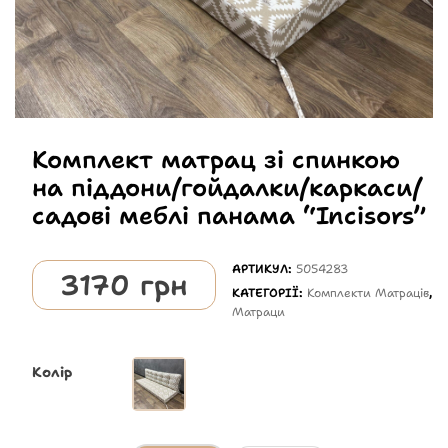
Комплект матрац зі спинкою
на піддони/гойдалки/каркаси/
садові меблі панама “Incisors”
АРТИКУЛ:
5054283
3170
грн
КАТЕГОРІЇ:
Комплекти Матраців
,
Матраци
Колір