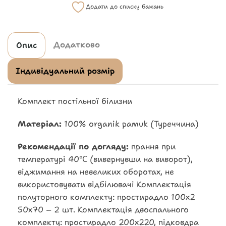
Додати до списку бажань
Додатково
Опис
Індивідуальний розмір
Комплект постільної білизни
Матеріал:
100% organik pamuk (Туреччина)
Рекомендації по догляду:
прання при
температурі 40℃ (вивернувши на виворот),
віджимання на невеликих оборотах, не
використовувати відбілювачі Комплектація
полуторного комплекту: простирадло 100х2
50х70 – 2 шт. Комплектація двоспального
комплекту: простирадло 200х220, підковдра