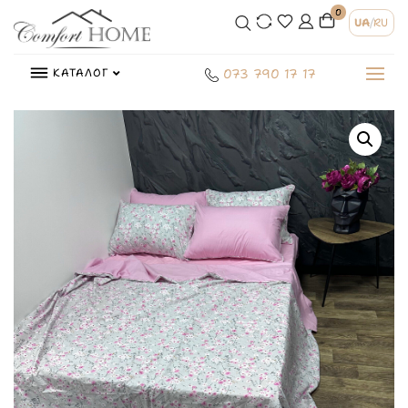
0
UA
/
RU
КАТАЛОГ
073 790 17 17