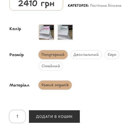
2410
грн
КАТЕГОРІЯ:
Постільна Білизна
Колір
Розмір
Полуторний
Двоспальний
Євро
Сімейний
Матеріал
Pamuk organik
ДОДАТИ В КОШИК