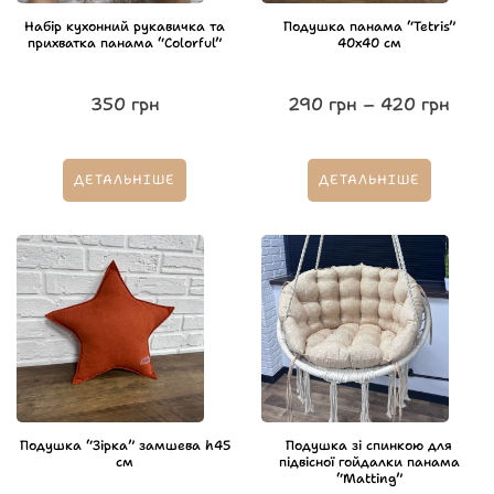
Набір кухонний рукавичка та
Подушка панама “Tetris”
прихватка панама “Colorful”
40х40 см
350
грн
290
грн
–
420
грн
ДЕТАЛЬНІШЕ
ДЕТАЛЬНІШЕ
Подушка “Зірка” замшева h45
Подушка зі спинкою для
см
підвісної гойдалки панама
“Matting”