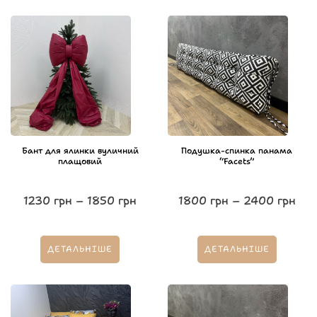
Бант для ялинки вуличний
Подушка-спинка панама
плащовий
“Facets”
1230
грн
–
1850
грн
1800
грн
–
2400
грн
ДЕТАЛЬНІШЕ
ДЕТАЛЬНІШЕ