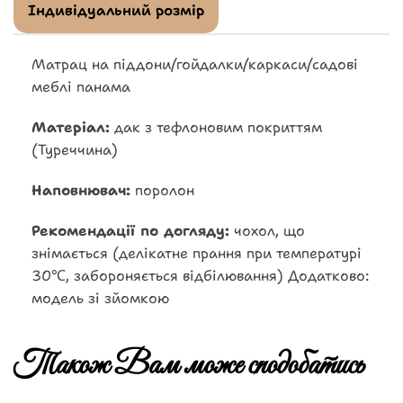
Індивідуальний розмір
Матрац на піддони/гойдалки/каркаси/садові
меблі панама
Матеріал:
дак з тефлоновим покриттям
(Туреччина)
Наповнювач:
поролон
Рекомендації по догляду:
чохол, що
знімається (делікатне прання при температурі
30℃, забороняється відбілювання) Додатково:
модель зі зйомкою
Також Вам може сподобатись