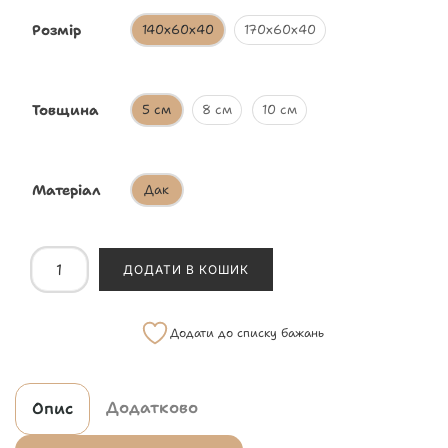
Розмір
140х60х40
170х60х40
Товщина
5 см
8 см
10 см
Матеріал
Дак
ДОДАТИ В КОШИК
Додати до списку бажань
Додатково
Опис