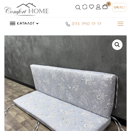
0
UA
/
RU
КАТАЛОГ
073 790 17 17