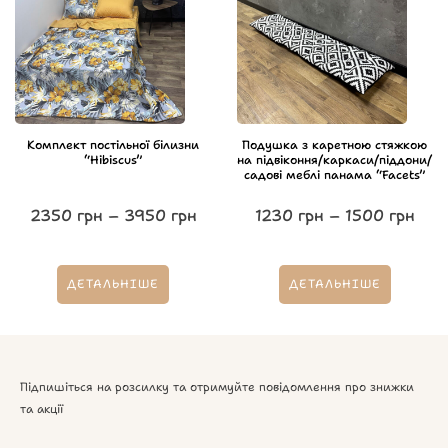
Комплект постільної білизни
Подушка з каретною стяжкою
“Hibiscus”
на підвіконня/каркаси/піддони/
садові меблі панама “Facets”
2350
грн
–
3950
грн
1230
грн
–
1500
грн
ДЕТАЛЬНІШЕ
ДЕТАЛЬНІШЕ
Підпишіться на розсилку та отримуйте повідомлення про знижки
та акції