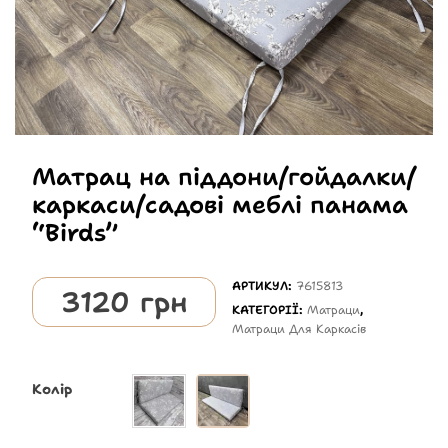
Матрац на піддони/гойдалки/
каркаси/садові меблі панама
“Birds”
АРТИКУЛ:
7615813
3120
грн
КАТЕГОРІЇ:
Матраци
,
Матраци Для Каркасів
Колір