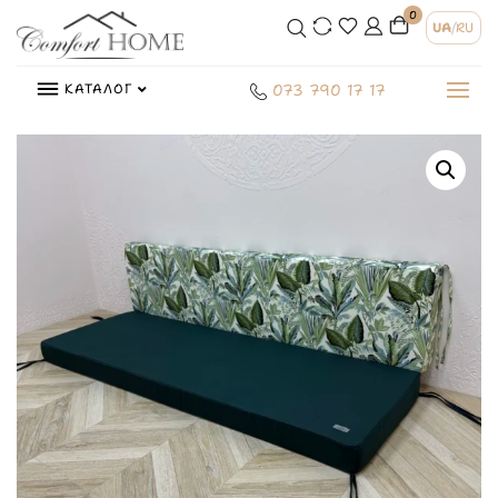
0
UA
/
RU
КАТАЛОГ
073 790 17 17