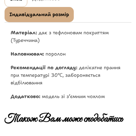
Індивідуальний розмір
Матеріал:
дак з тефлоновим покриттям
(Туреччина)
Наповнювач:
поролон
Рекомендації по догляду:
делікатне прання
при температурі 30℃, забороняється
відбілювання
Додатково:
модель зі з’ємним чохлом
Також Вам може сподобатись