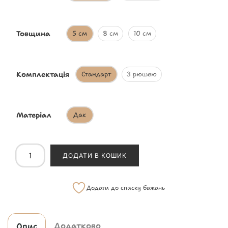
Товщина
5 см
8 см
10 см
Комплектація
Стандарт
З рюшею
Матеріал
Дак
ДОДАТИ В КОШИК
Додати до списку бажань
Додатково
Опис