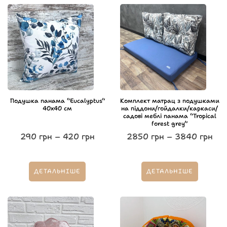
Подушка панама “Eucalyptus”
Комплект матрац з подушками
40х40 см
на піддони/гойдалки/каркаси/
садові меблі панама “Tropical
forest grey”
290
грн
–
420
грн
2850
грн
–
3840
грн
ДЕТАЛЬНІШЕ
ДЕТАЛЬНІШЕ