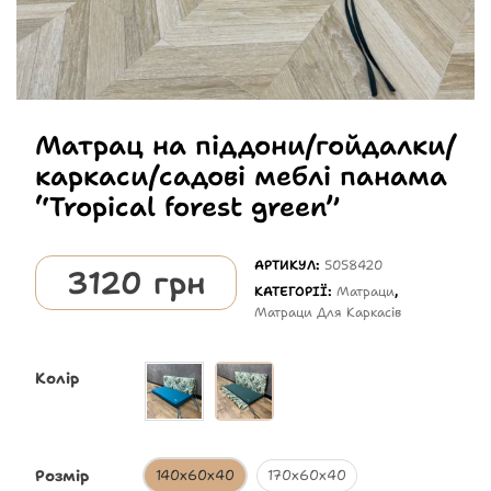
Матрац на піддони/гойдалки/
каркаси/садові меблі панама
“Tropical forest green”
АРТИКУЛ:
5058420
3120
грн
КАТЕГОРІЇ:
Матраци
,
Матраци Для Каркасів
Колір
Розмір
140х60х40
170х60х40