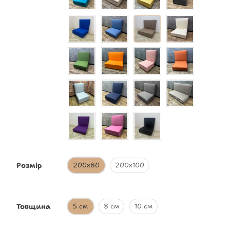
Розмір
200х80
200х100
Товщина
5 см
8 см
10 см