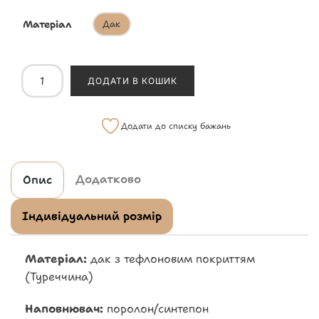
Матеріал
Дак
ДОДАТИ В КОШИК
Додати до списку бажань
Додатково
Опис
Індивідуальний розмір
Матеріал:
дак з тефлоновим покриттям
(Туреччина)
Наповнювач:
поролон/синтепон