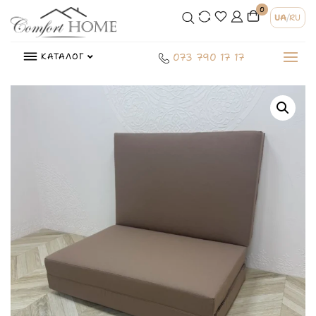
0
UA
/
RU
КАТАЛОГ
073 790 17 17