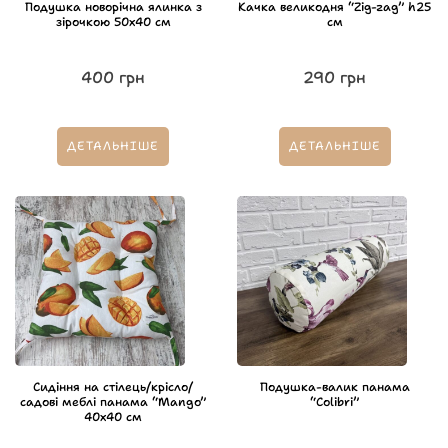
Подушка новорічна ялинка з
Качка великодня “Zig-zag” h25
зірочкою 50х40 см
см
400
грн
290
грн
ДЕТАЛЬНІШЕ
ДЕТАЛЬНІШЕ
Сидіння на стілець/крісло/
Подушка-валик панама
садові меблі панама “Mango”
“Colibri”
40х40 см