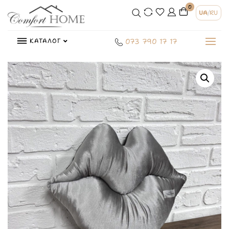
0
UA
/
RU
КАТАЛОГ
073 790 17 17