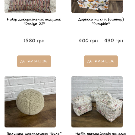
Набір декоративних подушок
Доріжка на стіл (раннер)
“Design 22”
“Pumpkin”
1580
грн
400
грн
–
430
грн
ДЕТАЛЬНІШЕ
ДЕТАЛЬНІШЕ
Подушка декоративна “Куля”
Набір органайзерів панама