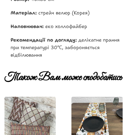
Матеріал:
стрейч велюр (Корея)
Наповнювач:
еко холлофайбер
Рекомендації по догляду:
делікатне прання
при температурі 30℃, забороняється
відбілювання
Також Вам може сподобатись