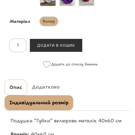
Матеріал
Велюр
ДОДАТИ В КОШИК
Додати до списку бажань
Додатково
Опис
Індивідуальний розмір
Подушка “Губки” велюрова металік 40х60 см
Розмір:
40х60 см