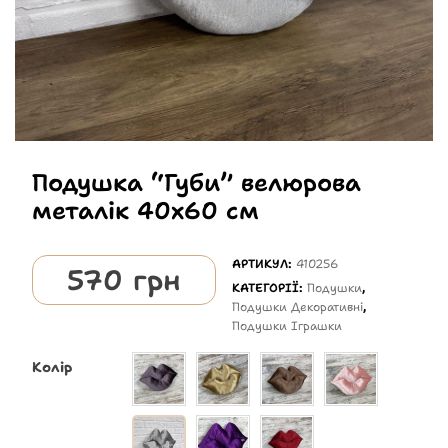
Подушка “Губи” велюрова
металік 40х60 см
АРТИКУЛ:
410256
570
грн
КАТЕГОРІЇ:
Подушки
,
Подушки Декоративні
,
Подушки Іграшки
Колір