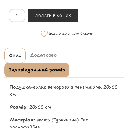
ДОДАТИ В КОШИК
Додати до списку бажань
Додатково
Опис
Індивідуальний розмір
Подушка-валик велюрова з пензликами 20х60
см
Розмір:
20х60 см
Матеріал:
велюр (Туреччина) Еко
холлофайбер