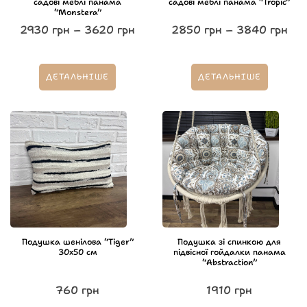
садові меблі панама
садові меблі панама “Tropic”
“Monstera”
2930
грн
–
3620
грн
2850
грн
–
3840
грн
ДЕТАЛЬНІШЕ
ДЕТАЛЬНІШЕ
Подушка шенілова “Tiger”
Подушка зі спинкою для
30х50 см
підвісної гойдалки панама
“Abstraction”
760
грн
1910
грн