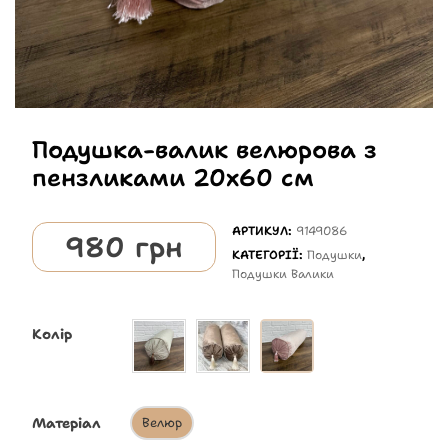
Подушка-валик велюрова з
пензликами 20х60 см
АРТИКУЛ:
9149086
980
грн
КАТЕГОРІЇ:
Подушки
,
Подушки Валики
Колір
Матеріал
Велюр