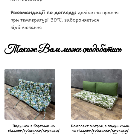
Рекомендації по догляду:
делікатне прання
при температурі 30℃, забороняється
відбілювання
Також Вам може сподобатись
Подушка з бортами на
Комплект матрац з подушками
піддони/гойдалки/каркаси/
на піддони/гойдалки/каркаси/