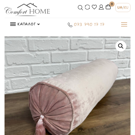
0
UA
/
RU
КАТАЛОГ
073 790 17 17