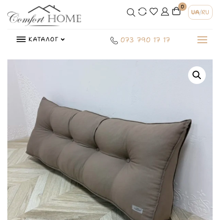
0
UA
/
RU
КАТАЛОГ
073 790 17 17