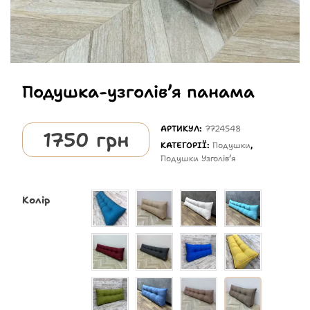
Подушка-узголівʼя панама
АРТИКУЛ:
7724548
1750
грн
КАТЕГОРІЇ:
Подушки
,
Подушки Узголівʼя
Колір