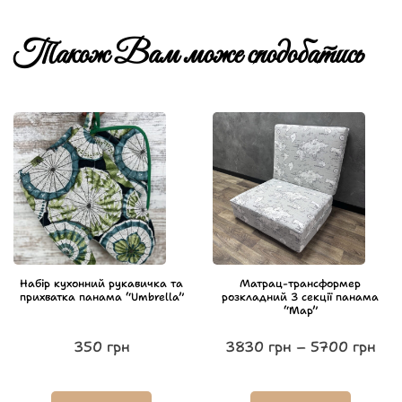
Також Вам може сподобатись
Набір кухонний рукавичка та
Матрац-трансформер
прихватка панама “Umbrella”
розкладний 3 секції панама
“Map”
350
грн
3830
грн
–
5700
грн