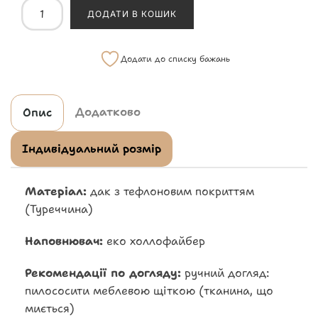
ДОДАТИ В КОШИК
Додати до списку бажань
Додатково
Опис
Індивідуальний розмір
Матеріал:
дак з тефлоновим покриттям
(Туреччина)
Наповнювач:
еко холлофайбер
Рекомендації по догляду:
ручний догляд:
пилососити меблевою щіткою (тканина, що
миється)