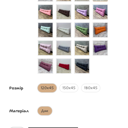
Розмір
120х45
150х45
180х45
Матеріал
Дак