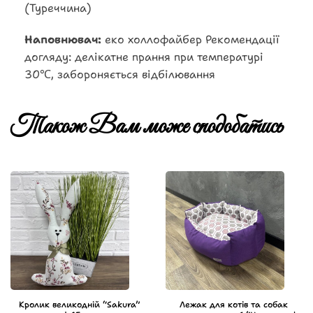
(Туреччина)
Наповнювач:
еко холлофайбер Рекомендації
догляду: делікатне прання при температурі
30℃, забороняється відбілювання
Також Вам може сподобатись
Кролик великодній “Sakura”
Лежак для котів та собак