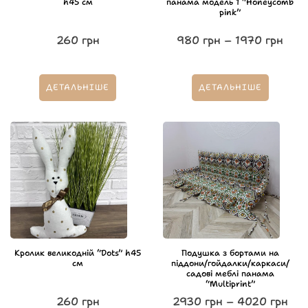
h45 см
панама модель 1 “Honeycomb
pink”
260
грн
980
грн
–
1970
грн
ДЕТАЛЬНІШЕ
ДЕТАЛЬНІШЕ
Кролик великодній “Dots” h45
Подушка з бортами на
см
піддони/гойдалки/каркаси/
садові меблі панама
“Multiprint”
260
грн
2930
грн
–
4020
грн