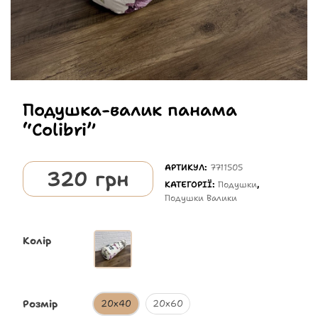
Подушка-валик панама
“Colibri”
АРТИКУЛ:
7711505
320
грн
КАТЕГОРІЇ:
Подушки
,
Подушки Валики
Колір
Розмір
20х40
20х60