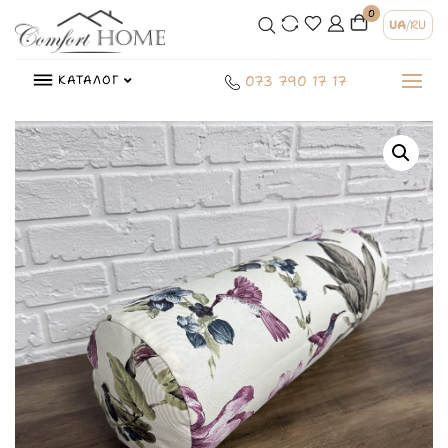
0
UA
/
RU
КАТАЛОГ
073 790 17 17