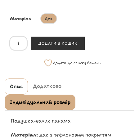
Матеріал
Дак
ДОДАТИ В КОШИК
Додати до списку бажань
Додатково
Опис
Індивідуальний розмір
Подушка-валик панама
Матеріал:
дак з тефлоновим покриттям