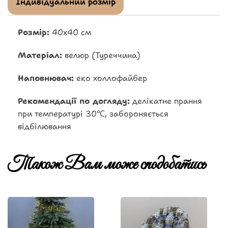
Індивідуальний розмір
Розмір:
40х40 см
Матеріал:
велюр (Туреччина)
Наповнювач:
еко холлофайбер
Рекомендації по догляду:
делікатне прання
при температурі 30℃, забороняється
відбілювання
Також Вам може сподобатись