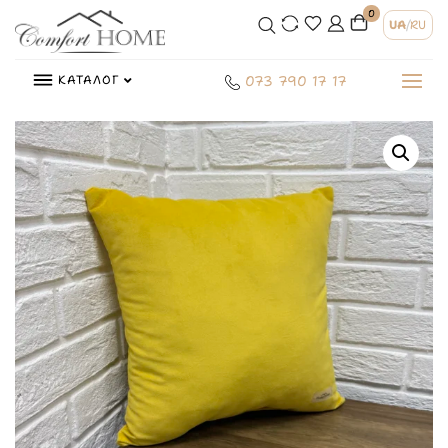
0
UA
/
RU
КАТАЛОГ
073 790 17 17