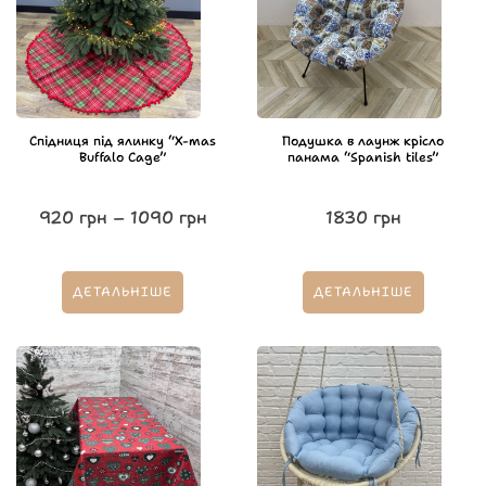
Спідниця під ялинку “X-mas
Подушка в лаунж крісло
Buffalo Cage”
панама “Spanish tiles”
920
грн
–
1090
грн
1830
грн
ДЕТАЛЬНІШЕ
ДЕТАЛЬНІШЕ