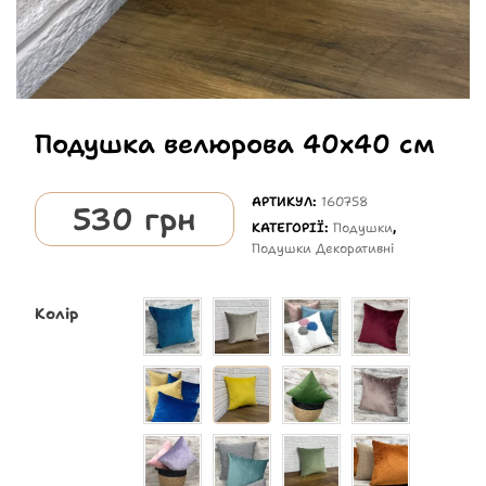
Подушка велюрова 40х40 см
АРТИКУЛ:
160758
530
грн
КАТЕГОРІЇ:
Подушки
,
Подушки Декоративні
Колір