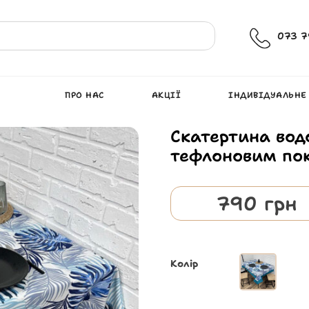
073 7
ПРО НАС
АКЦІЇ
ІНДИВІДУАЛЬНЕ
Скатертина вод
тефлоновим покр
790
грн
Колір