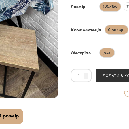
Розмір
100х150
1
Комплектація
Стандарт
Матеріал
Дак
ДОДАТИ В К
 розмір