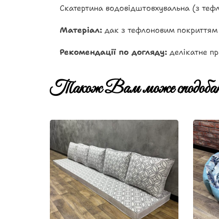
Скатертина водовідштовхувальна (з теф
Матеріал:
дак з тефлоновим покриттям
Рекомендації по догляду:
делікатне пр
Також Вам може сподобат