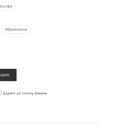
40х180
Обрамлення
ОШИК
Додати до списку бажань