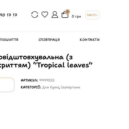
0
90 17 17
UA
/
RU
0 грн
 ПОШИТТЯ
СПІВПРАЦЯ
КОНТАКТИ
овідштовхувальна (з
иттям) “Tropical leaves”
АРТИКУЛ:
9999555
КАТЕГОРІЇ:
Для Кухні
,
Скатертини