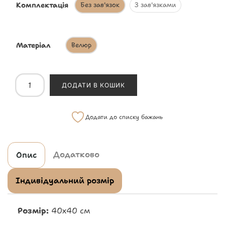
Комплектація
Без зав'язок
З зав'язками
Матеріал
Велюр
ДОДАТИ В КОШИК
Додати до списку бажань
Додатково
Опис
Індивідуальний розмір
Розмір:
40х40 см