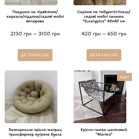
Подушка на підвіконня/
Сидіння на табурет/стілець/
каркаси/піддони/садові меблі
садові меблі панама
велюрова
“Eucalyptus” 40х40 см
2130
грн
–
3100
грн
420
грн
–
650
грн
ДЕТАЛЬНІШЕ
ДЕТАЛЬНІШЕ
Sale!
Безкаркасне крісло-матрац
Крісло-гамак шеніловий
трансформер хутряне букле
“Merino”