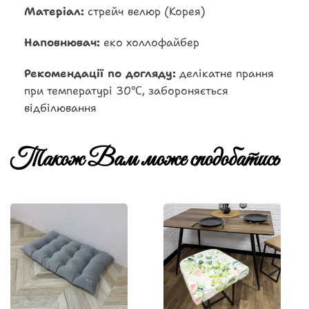
Матеріал:
стрейч велюр (Корея)
Наповнювач:
еко холлофайбер
Рекомендації по догляду:
делікатне прання
при температурі 30℃, забороняється
відбілювання
Також Вам може сподобатись