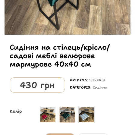
Сидіння на стілець/крісло/
садові меблі велюрове
мармурове 40х40 см
АРТИКУЛ:
5053908
430
грн
КАТЕГОРІЯ:
Сидіння
Колір