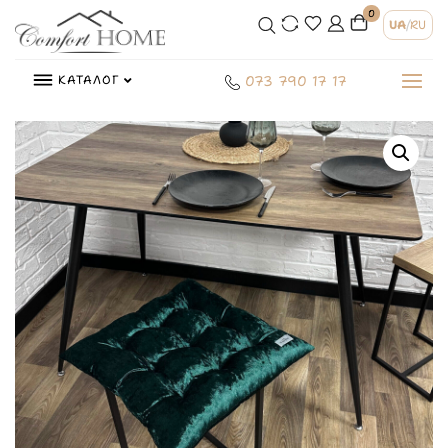
0
UA
/
RU
КАТАЛОГ
073 790 17 17