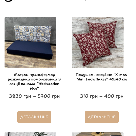
Матрац-трансформер
Подушка новорічна “X-mas
розкладний комбінований 3
Mini Snowflakes” 40х40 см
секції панама “Abstraction
blue”
3830
грн
–
5700
грн
310
грн
–
400
грн
ДЕТАЛЬНІШЕ
ДЕТАЛЬНІШЕ