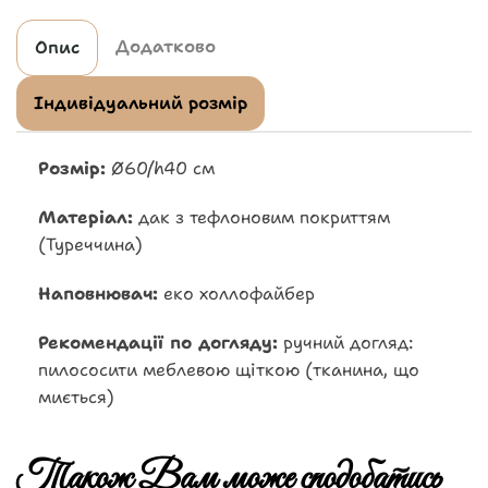
Додатково
Опис
Індивідуальний розмір
Розмір:
Ø60/h40 см
Матеріал:
дак з тефлоновим покриттям
(Туреччина)
Наповнювач:
еко холлофайбер
Рекомендації по догляду:
ручний догляд:
пилососити меблевою щіткою (тканина, що
миється)
Також Вам може сподобатись