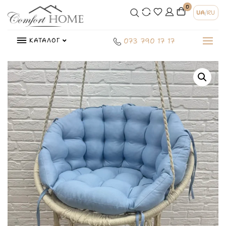
0
UA
/
RU
КАТАЛОГ
073 790 17 17