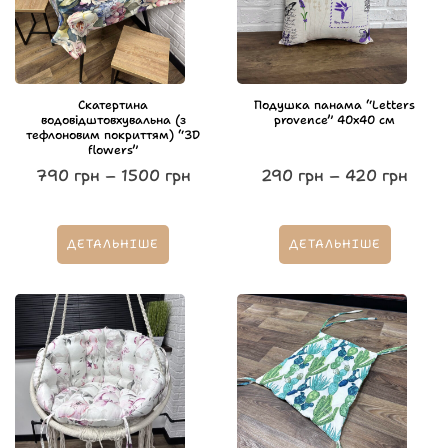
Скатертина
Подушка панама “Letters
водовідштовхувальна (з
provence” 40х40 см
тефлоновим покриттям) “3D
flowers”
790
грн
–
1500
грн
290
грн
–
420
грн
ДЕТАЛЬНІШЕ
ДЕТАЛЬНІШЕ