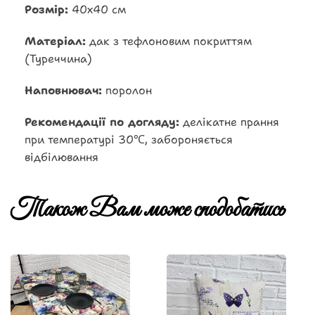
Розмір:
40х40 см
Матеріал:
дак з тефлоновим покриттям
(Туреччина)
Наповнювач:
поролон
Рекомендації по догляду:
делікатне прання
при температурі 30℃, забороняється
відбілювання
Також Вам може сподобатись