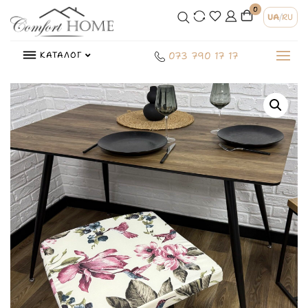
0
UA
/
RU
КАТАЛОГ
073 790 17 17