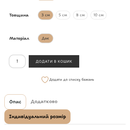
Товщина
3 см
5 см
8 см
10 см
Матеріал
Дак
ДОДАТИ В КОШИК
Додати до списку бажань
Додатково
Опис
Індивідуальний розмір