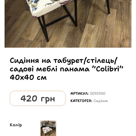
Сидіння на табурет/стілець/
садові меблі панама “Colibri”
40х40 см
АРТИКУЛ:
5055730
420
грн
КАТЕГОРІЯ:
Сидіння
Колір